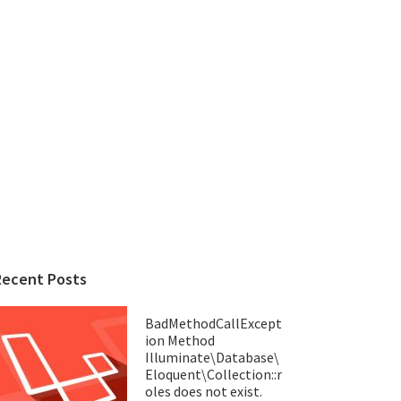
Recent Posts
BadMethodCallExcept
ion Method
Illuminate\Database\
Eloquent\Collection::r
oles does not exist.