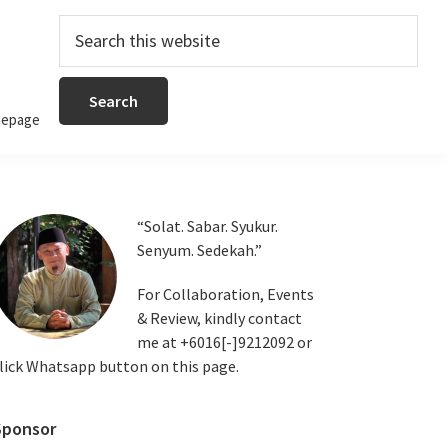
Search
this
website
epage
Primary
“Solat. Sabar. Syukur.
Senyum. Sedekah.”
Sidebar
For Collaboration, Events
& Review, kindly contact
me at +6016[-]9212092 or
lick Whatsapp button on this page.
Sponsor