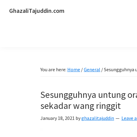
Skip
Skip
Skip
GhazaliTajuddin.com
to
to
to
Another
primary
main
primary
Kuantan
navigation
content
sidebar
Blogger
You are here:
Home
/
General
/
Sesungguhnya un
Sesungguhnya untung ora
sekadar wang ringgit
January 18, 2021
by
ghazalitajuddin
Leave 