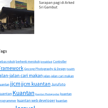
Sarapan pagi di Arked
Sri Gambut
Tags
ebas rokok
berhenti merokok
Controller
breakfast
Framework
Gezzeg Photography & Design
health
jalan-jalan cari makan
jalan-jalan cari makan
jjcm
jjcm kuantan
Jurufoto
uantan
Kuantan
Kuantan
kuantan
Kuantan Photographer
kuantan web developer
rogrammer
kuantan