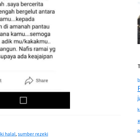
b
k
p
ki halal
,
sumber rezeki