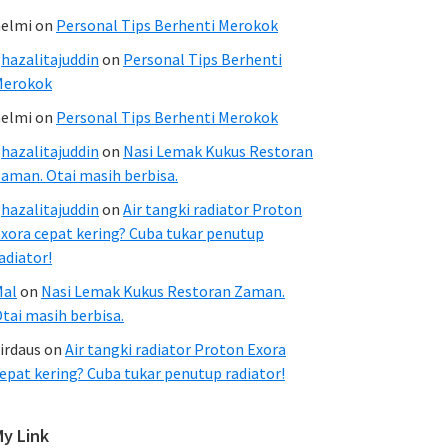
elmi
on
Personal Tips Berhenti Merokok
hazalitajuddin
on
Personal Tips Berhenti
Merokok
elmi
on
Personal Tips Berhenti Merokok
hazalitajuddin
on
Nasi Lemak Kukus Restoran
aman. Otai masih berbisa.
hazalitajuddin
on
Air tangki radiator Proton
xora cepat kering? Cuba tukar penutup
adiator!
Mal
on
Nasi Lemak Kukus Restoran Zaman.
tai masih berbisa.
irdaus
on
Air tangki radiator Proton Exora
epat kering? Cuba tukar penutup radiator!
My Link