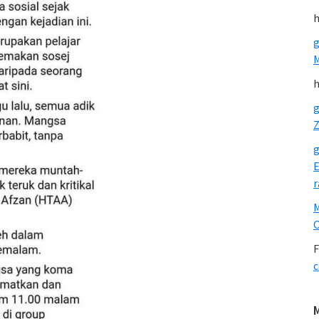
h
g
h
g
Z
g
E
r
O
F
c