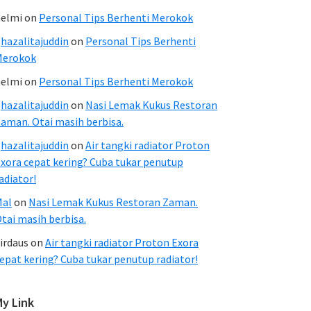
elmi
on
Personal Tips Berhenti Merokok
hazalitajuddin
on
Personal Tips Berhenti
Merokok
elmi
on
Personal Tips Berhenti Merokok
hazalitajuddin
on
Nasi Lemak Kukus Restoran
aman. Otai masih berbisa.
hazalitajuddin
on
Air tangki radiator Proton
xora cepat kering? Cuba tukar penutup
adiator!
Mal
on
Nasi Lemak Kukus Restoran Zaman.
tai masih berbisa.
irdaus
on
Air tangki radiator Proton Exora
epat kering? Cuba tukar penutup radiator!
My Link