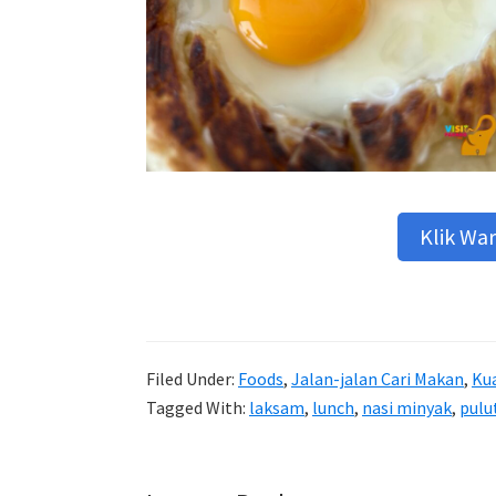
Klik Wa
Filed Under:
Foods
,
Jalan-jalan Cari Makan
,
Ku
Tagged With:
laksam
,
lunch
,
nasi minyak
,
pulu