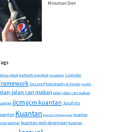
Minuman Diet
Tags
ebas rokok
berhenti merokok
Controller
breakfast
Framework
Gezzeg Photography & Design
health
jalan-jalan cari makan
jalan-jalan cari makan
jjcm
jjcm kuantan
Jurufoto
uantan
Kuantan
Kuantan
kuantan
Kuantan Photographer
kuantan web developer
rogrammer
kuantan