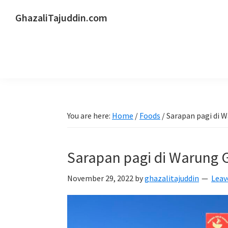
Skip
Skip
Skip
GhazaliTajuddin.com
to
to
to
Another
primary
main
primary
Kuantan
navigation
content
sidebar
Blogger
You are here:
Home
/
Foods
/
Sarapan pagi di 
Sarapan pagi di Warung 
November 29, 2022
by
ghazalitajuddin
Leav