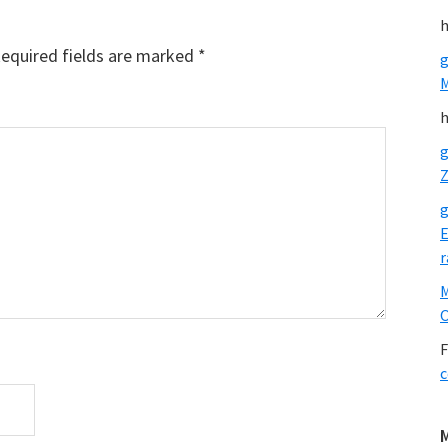
h
equired fields are marked
*
g
h
g
Z
g
E
r
O
F
c