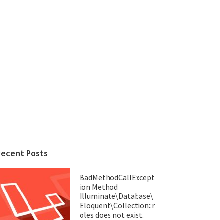
Recent Posts
BadMethodCallExcept
ion Method
Illuminate\Database\
Eloquent\Collection::r
oles does not exist.