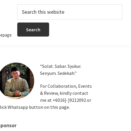
Search
this
website
epage
Primary
“Solat. Sabar. Syukur.
Senyum. Sedekah.”
Sidebar
For Collaboration, Events
& Review, kindly contact
me at +6016[-]9212092 or
lick Whatsapp button on this page.
Sponsor