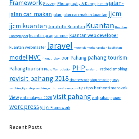
Framework
jalan-
Gezzeg Photography & Design
health
jjcm
jalan cari makan
jalan-jalan cari makan kuantan
Kuantan
jjcm kuantan
Jurufoto Kuantan
Kuantan
kuantan web developer
kuantan programmer
Photographer
laravel
kuantan webmaster
merokok merbahayakan kesihatan
MVC
model
pahang tourism
Pahang
OOP
nikmat rokok
PHP
Pahangtourism
retired smoking
Photo Manipulation
rajalanun
revisit pahang 2018
shutterstock
stop smoking
stop
tips berhenti merokok
tips
smoking tips
stop smoking withdrawal symptom
visit pahang
View
visit malaysia 2020
visitpahang
white
wordpress
yii
Yii Framework
Recent Posts