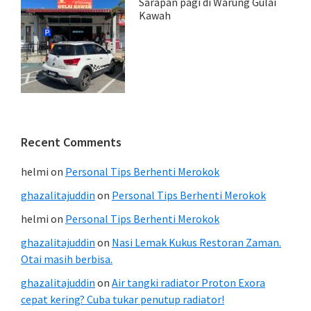
Sarapan pagi di Warung Gulai
Kawah
Recent Comments
helmi
on
Personal Tips Berhenti Merokok
ghazalitajuddin
on
Personal Tips Berhenti Merokok
helmi
on
Personal Tips Berhenti Merokok
ghazalitajuddin
on
Nasi Lemak Kukus Restoran Zaman.
Otai masih berbisa.
ghazalitajuddin
on
Air tangki radiator Proton Exora
cepat kering? Cuba tukar penutup radiator!