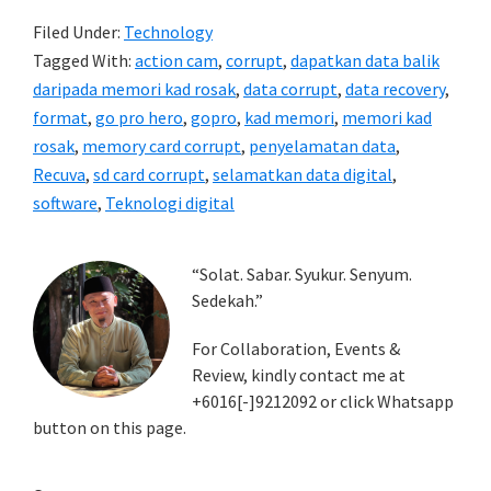
Filed Under:
Technology
Tagged With:
action cam
,
corrupt
,
dapatkan data balik
daripada memori kad rosak
,
data corrupt
,
data recovery
,
format
,
go pro hero
,
gopro
,
kad memori
,
memori kad
rosak
,
memory card corrupt
,
penyelamatan data
,
Recuva
,
sd card corrupt
,
selamatkan data digital
,
software
,
Teknologi digital
Primary
“Solat. Sabar. Syukur. Senyum.
Sedekah.”
Sidebar
For Collaboration, Events &
Review, kindly contact me at
+6016[-]9212092 or click Whatsapp
button on this page.