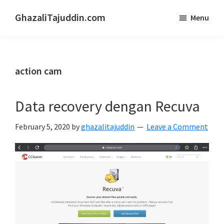
Skip
Skip
GhazaliTajuddin.com
Menu
to
to
Another
main
primary
Kuantan
content
sidebar
Blogger
action cam
Data recovery dengan Recuva
February 5, 2020
by
ghazalitajuddin
Leave a Comment