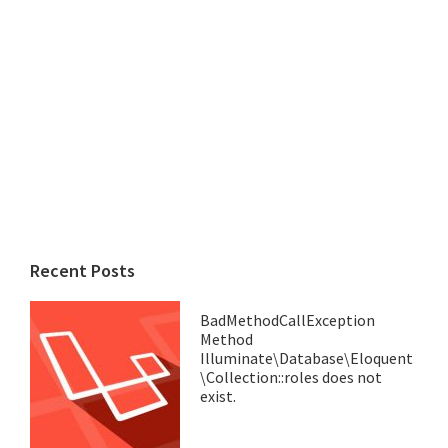
Recent Posts
BadMethodCallException
Method
Illuminate\Database\Eloquent
\Collection::roles does not
exist.