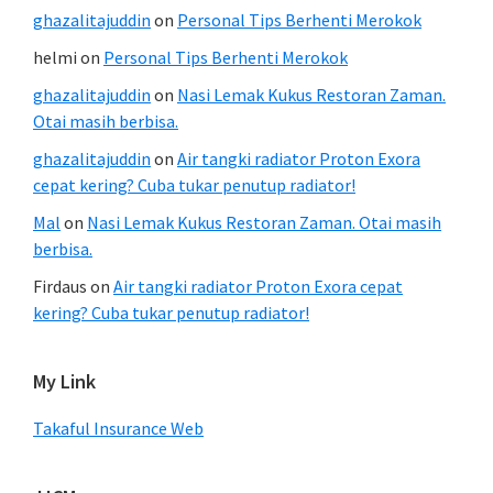
ghazalitajuddin
on
Personal Tips Berhenti Merokok
helmi
on
Personal Tips Berhenti Merokok
ghazalitajuddin
on
Nasi Lemak Kukus Restoran Zaman.
Otai masih berbisa.
ghazalitajuddin
on
Air tangki radiator Proton Exora
cepat kering? Cuba tukar penutup radiator!
Mal
on
Nasi Lemak Kukus Restoran Zaman. Otai masih
berbisa.
Firdaus
on
Air tangki radiator Proton Exora cepat
kering? Cuba tukar penutup radiator!
My Link
Takaful Insurance Web