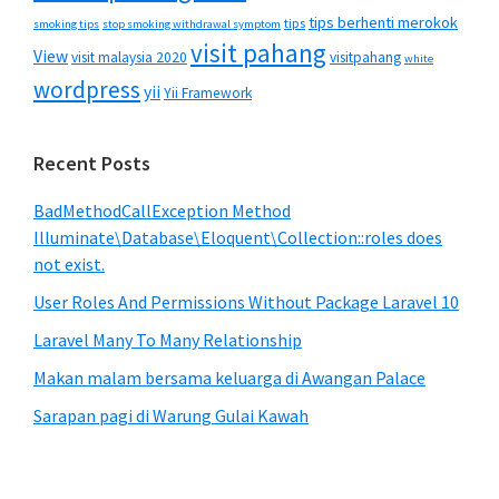
tips berhenti merokok
tips
smoking tips
stop smoking withdrawal symptom
visit pahang
View
visit malaysia 2020
visitpahang
white
wordpress
yii
Yii Framework
Recent Posts
BadMethodCallException Method
Illuminate\Database\Eloquent\Collection::roles does
not exist.
User Roles And Permissions Without Package Laravel 10
Laravel Many To Many Relationship
Makan malam bersama keluarga di Awangan Palace
Sarapan pagi di Warung Gulai Kawah