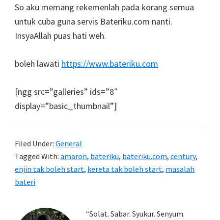
So aku memang rekemenlah pada korang semua
untuk cuba guna servis Bateriku.com nanti.
InsyaAllah puas hati weh.
boleh lawati
https://www.bateriku.com
[ngg src=”galleries” ids=”8″
display=”basic_thumbnail”]
Filed Under:
General
Tagged With:
amaron
,
bateriku
,
bateriku.com
,
century
,
enjin tak boleh start
,
kereta tak boleh start
,
masalah
bateri
Primary
“Solat. Sabar. Syukur. Senyum.