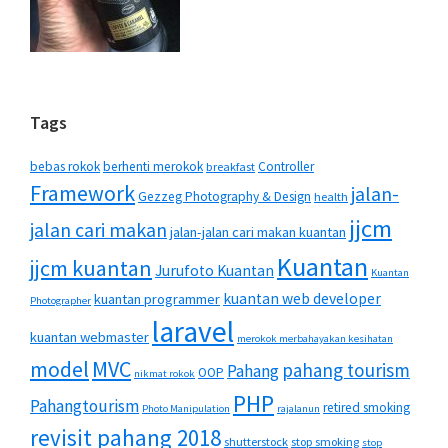
Tags
bebas rokok
berhenti merokok
Controller
breakfast
Framework
jalan-
Gezzeg Photography & Design
health
jjcm
jalan cari makan
jalan-jalan cari makan kuantan
Kuantan
jjcm kuantan
Jurufoto Kuantan
Kuantan
kuantan web developer
kuantan programmer
Photographer
laravel
kuantan webmaster
merokok merbahayakan kesihatan
MVC
model
pahang tourism
Pahang
OOP
nikmat rokok
PHP
Pahangtourism
retired smoking
Photo Manipulation
rajalanun
revisit pahang 2018
shutterstock
stop smoking
stop