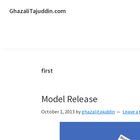
Skip
Skip
Skip
GhazaliTajuddin.com
to
to
to
Another
primary
main
primary
Kuantan
navigation
content
sidebar
Blogger
first
Model Release
October 1, 2013
by
ghazalitajuddin
Leave 