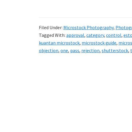
Tips
untuk
10
Filed Under:
Microstock Photography
,
Photog
keping
Tagged With:
approval
,
category
,
control
,
est
gambar
kuantan microstock
,
microstock guide
,
micros
pertama
objection
,
one
,
pass
,
rejection
,
shutterstock
,
Shutterstock.c