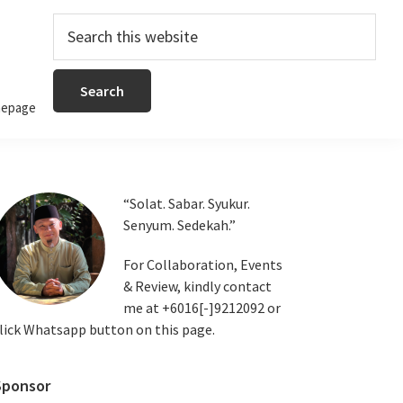
Search
this
website
epage
Primary
“Solat. Sabar. Syukur.
Senyum. Sedekah.”
Sidebar
For Collaboration, Events
& Review, kindly contact
me at +6016[-]9212092 or
lick Whatsapp button on this page.
Sponsor