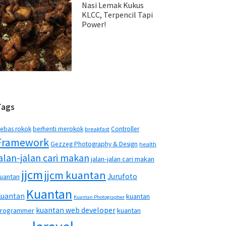
Nasi Lemak Kukus
KLCC, Terpencil Tapi
Power!
Tags
ebas rokok
berhenti merokok
Controller
breakfast
Framework
Gezzeg Photography & Design
health
jalan-jalan cari makan
jalan-jalan cari makan
jjcm
jjcm kuantan
Jurufoto
uantan
Kuantan
Kuantan
kuantan
Kuantan Photographer
kuantan web developer
rogrammer
kuantan