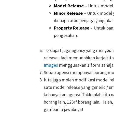
Model Release
– Untuk model r
Minor Release
– Untuk model y
ibubapa atau penjaga yang aka
Property Release
– Untuk bang
pengesahan.
Terdapat juga agency yang menyedi
release. Jadi memudahkan kerja kita 
Images
menggunakan 1 form sahaja
Setiap agensi mempunyai borang mod
Kita juga moleh modifikasi model re
satu model release yang generic / 
kebanyakan agensi. Takkanlah kita na
borang lain, 123rf borang lain. Hais
gambar la jawabnya!