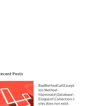
Recent Posts
BadMethodCallExcept
ion Method
Illuminate\Database\
Eloquent\Collection::r
oles does not exist.