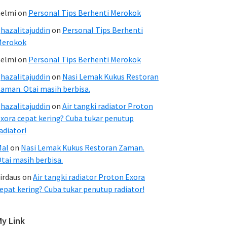
elmi
on
Personal Tips Berhenti Merokok
hazalitajuddin
on
Personal Tips Berhenti
Merokok
elmi
on
Personal Tips Berhenti Merokok
hazalitajuddin
on
Nasi Lemak Kukus Restoran
aman. Otai masih berbisa.
hazalitajuddin
on
Air tangki radiator Proton
xora cepat kering? Cuba tukar penutup
adiator!
Mal
on
Nasi Lemak Kukus Restoran Zaman.
tai masih berbisa.
irdaus
on
Air tangki radiator Proton Exora
epat kering? Cuba tukar penutup radiator!
My Link