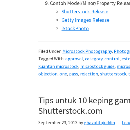
Contoh Model/Minor/Property Relea
Shutterstock Release
Getty Images Release
iStockPhoto
Filed Under:
Microstock Photography
,
Photog
Tagged With:
approval
,
category
,
control
,
est
kuantan microstock
,
microstock guide
,
micros
objection
,
one
,
pass
,
rejection
,
shutterstock
,
Tips untuk 10 keping ga
Shutterstock.com
September 23, 2013
by
ghazalitajuddin
Lea