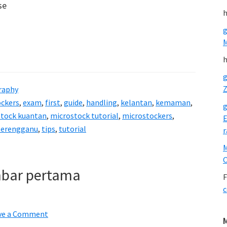
se
h
g
h
g
Z
raphy
ockers
,
exam
,
first
,
guide
,
handling
,
kelantan
,
kemaman
,
g
tock kuantan
,
microstock tutorial
,
microstockers
,
E
terengganu
,
tips
,
tutorial
r
O
mbar pertama
F
c
ve a Comment