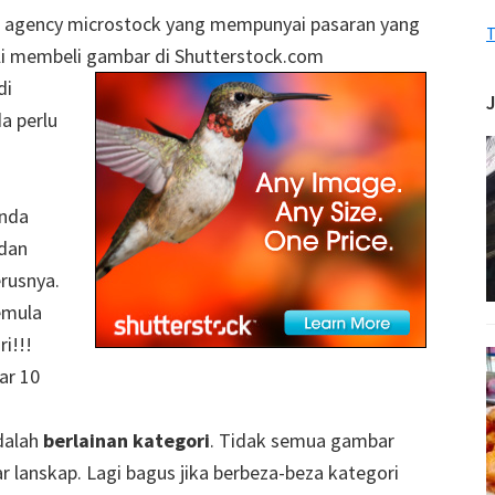
 agency microstock yang mempunyai pasaran yang
T
beli membeli gambar di Shutterstock.com
di
a perlu
Anda
 dan
rusnya.
emula
ri!!!
ar 10
dalah
berlainan kategori
. Tidak semua gambar
 lanskap. Lagi bagus jika berbeza-beza kategori