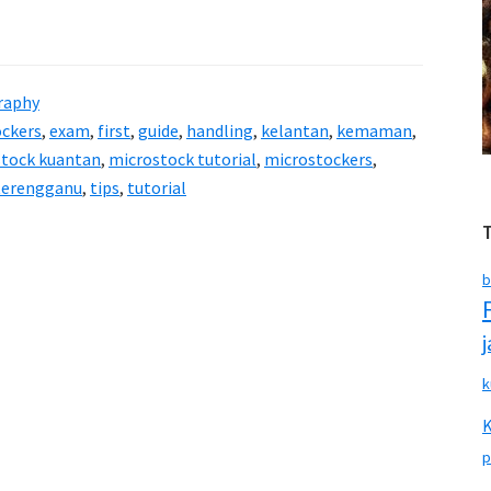
raphy
ockers
,
exam
,
first
,
guide
,
handling
,
kelantan
,
kemaman
,
tock kuantan
,
microstock tutorial
,
microstockers
,
terengganu
,
tips
,
tutorial
om
b
k
p