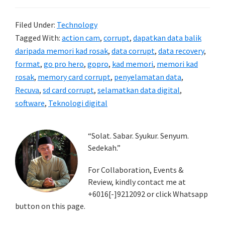
Filed Under:
Technology
Tagged With:
action cam
,
corrupt
,
dapatkan data balik
daripada memori kad rosak
,
data corrupt
,
data recovery
,
format
,
go pro hero
,
gopro
,
kad memori
,
memori kad
rosak
,
memory card corrupt
,
penyelamatan data
,
Recuva
,
sd card corrupt
,
selamatkan data digital
,
software
,
Teknologi digital
Primary
“Solat. Sabar. Syukur. Senyum.
Sedekah.”
Sidebar
For Collaboration, Events &
Review, kindly contact me at
+6016[-]9212092 or click Whatsapp
button on this page.