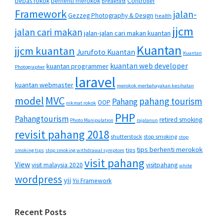
bebas rokok
berhenti merokok
Controller
breakfast
Framework
jalan-
Gezzeg Photography & Design
health
jjcm
jalan cari makan
jalan-jalan cari makan kuantan
Kuantan
jjcm kuantan
Jurufoto Kuantan
Kuantan
kuantan web developer
kuantan programmer
Photographer
laravel
kuantan webmaster
merokok merbahayakan kesihatan
MVC
model
pahang tourism
Pahang
OOP
nikmat rokok
PHP
Pahangtourism
retired smoking
Photo Manipulation
rajalanun
revisit pahang 2018
shutterstock
stop smoking
stop
tips berhenti merokok
tips
smoking tips
stop smoking withdrawal symptom
visit pahang
View
visit malaysia 2020
visitpahang
white
wordpress
yii
Yii Framework
Recent Posts