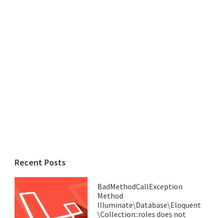
Recent Posts
BadMethodCallException
Method
Illuminate\Database\Eloquent
\Collection::roles does not