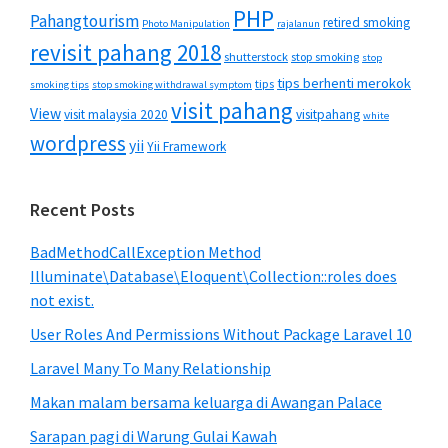
PHP
Pahangtourism
retired smoking
Photo Manipulation
rajalanun
revisit pahang 2018
shutterstock
stop smoking
stop
tips berhenti merokok
tips
smoking tips
stop smoking withdrawal symptom
visit pahang
View
visit malaysia 2020
visitpahang
white
wordpress
yii
Yii Framework
Recent Posts
BadMethodCallException Method
Illuminate\Database\Eloquent\Collection::roles does
not exist.
User Roles And Permissions Without Package Laravel 10
Laravel Many To Many Relationship
Makan malam bersama keluarga di Awangan Palace
Sarapan pagi di Warung Gulai Kawah