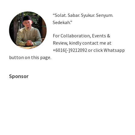
Primary
“Solat. Sabar. Syukur. Senyum.
Sedekah.”
Sidebar
For Collaboration, Events &
Review, kindly contact me at
+6016[-]9212092 or click Whatsapp
button on this page.
Sponsor