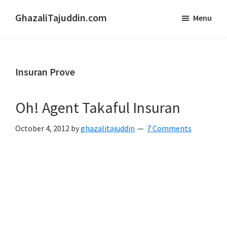
Skip
Skip
GhazaliTajuddin.com
Menu
to
to
Another
main
primary
Kuantan
content
sidebar
Blogger
Insuran Prove
Oh! Agent Takaful Insuran
October 4, 2012
by
ghazalitajuddin
7 Comments