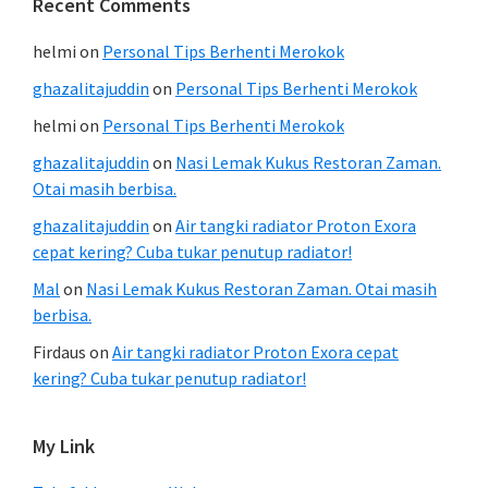
Recent Comments
helmi
on
Personal Tips Berhenti Merokok
ghazalitajuddin
on
Personal Tips Berhenti Merokok
helmi
on
Personal Tips Berhenti Merokok
ghazalitajuddin
on
Nasi Lemak Kukus Restoran Zaman.
Otai masih berbisa.
ghazalitajuddin
on
Air tangki radiator Proton Exora
cepat kering? Cuba tukar penutup radiator!
Mal
on
Nasi Lemak Kukus Restoran Zaman. Otai masih
berbisa.
Firdaus
on
Air tangki radiator Proton Exora cepat
kering? Cuba tukar penutup radiator!
My Link