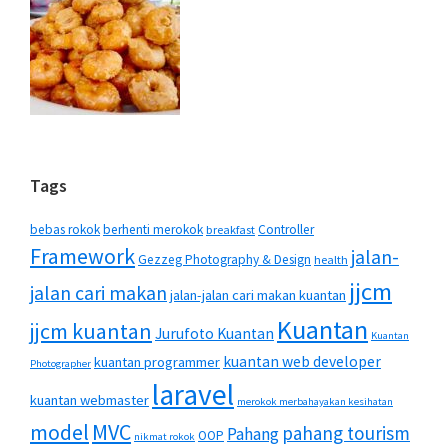
Tags
bebas rokok
berhenti merokok
Controller
breakfast
Framework
jalan-
Gezzeg Photography & Design
health
jjcm
jalan cari makan
jalan-jalan cari makan kuantan
Kuantan
jjcm kuantan
Jurufoto Kuantan
Kuantan
kuantan web developer
kuantan programmer
Photographer
laravel
kuantan webmaster
merokok merbahayakan kesihatan
MVC
model
pahang tourism
Pahang
OOP
nikmat rokok