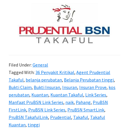
Filed Under:
General
Tagged With:
36 Penyakit Kritikal
,
Agent Prudential
Takaful
,
belanja perubatan
,
Belanja Perubatan tinggi
,
Bukti Claim
,
Bukti Insuran
,
Insuran
,
Insuran Prove
,
kos
perubatan
,
Kuantan
,
Kuantan Takaful
,
Link Series
,
Manfaat PruBSN Link Series
,
naik
,
Pahang
,
PruBSN
FirstLink
,
PruBSN Link Series
,
PruBSN SmartLink
,
PruBSN TakafulLink
,
Prudential
,
Takaful
,
Takaful
Kuantan
,
tinggi