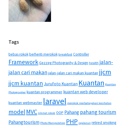
Tags
bebas rokok
berhenti merokok
Controller
breakfast
Framework
jalan-
Gezzeg Photography & Design
health
jjcm
jalan cari makan
jalan-jalan cari makan kuantan
Kuantan
jjcm kuantan
Jurufoto Kuantan
Kuantan
kuantan web developer
kuantan programmer
Photographer
laravel
kuantan webmaster
merokok merbahayakan kesihatan
MVC
model
pahang tourism
Pahang
OOP
nikmat rokok
PHP
Pahangtourism
retired smoking
Photo Manipulation
rajalanun