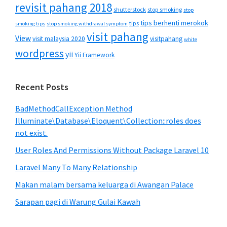
revisit pahang 2018
shutterstock
stop smoking
stop
tips berhenti merokok
tips
smoking tips
stop smoking withdrawal symptom
visit pahang
View
visit malaysia 2020
visitpahang
white
wordpress
yii
Yii Framework
Recent Posts
BadMethodCallException Method
Illuminate\Database\Eloquent\Collection::roles does
not exist.
User Roles And Permissions Without Package Laravel 10
Laravel Many To Many Relationship
Makan malam bersama keluarga di Awangan Palace
Sarapan pagi di Warung Gulai Kawah