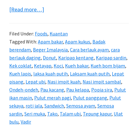
about
[Read more…]
Aneka
Kuih
Filed Under:
Foods
,
Kuantan
Tradisional
Tagged With:
Apam bakar
,
Apam kukus
,
Badak
berendam
,
Beger 1malaysia
,
Cara berlauk ayam
,
cara
berlauk daging
,
Donut
,
Karipap kentang
,
Karipap sardin
,
Kek coklat
,
Ketayap
,
Koci
,
Kueh bakar
,
Kueh bom bijam
,
Kueh lapis
,
laksa kuah putih
,
Laksam kuah putih
,
Lepat
pisang
,
Lepat ubi
,
Nasi impit kuah
,
Nasi impit sambal
,
Ondeh-ondeh
,
Pau kacang
,
Pau kelapa
,
Popia sira
,
Pulut
ikan masin
,
Pulut merah pagi
,
Pulut panggang
,
Pulut
sekaya
,
roti jala
,
Sandwich
,
Semosa ayam
,
Semosa
sardin
,
Seri muka
,
Tako
,
Talam ubi
,
Tepung kapur
,
Ulat
bulu
,
Vadir