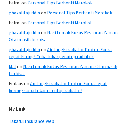
helmi
on
Personal Tips Berhenti Merokok
ghazalitajuddin
on
Personal Tips Berhenti Merokok
helmi
on
Personal Tips Berhenti Merokok
ghazalitajuddin
on
Nasi Lemak Kukus Restoran Zaman.
Otai masih berbisa.
ghazalitajuddin
on
Air tangki radiator Proton Exora
cepat kering? Cuba tukar penutup radiator!
Mal
on
Nasi Lemak Kukus Restoran Zaman. Otai masih
berbisa.
Firdaus
on
Air tangki radiator Proton Exora cepat
kering? Cuba tukar penutup radiator!
My Link
Takaful Insurance Web