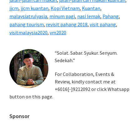
jalan-jalan cari makan
,
jalan-jalan cari makan kuantan
,
jjcm
,
jjcm kuantan
,
Kopi Vietnam
,
Kuantan
,
malaysiatrulyasia
,
minum pagi
,
nasi lemak
,
Pahang
,
pahang tourism
,
revisit pahang 2018
,
visit pahang
,
visitmalaysia2020
,
vm2020
Primary
“Solat. Sabar. Syukur. Senyum.
Sedekah.”
Sidebar
For Collaboration, Events &
Review, kindly contact me at
+6016[-]9212092 or click Whatsapp
button on this page.
Sponsor