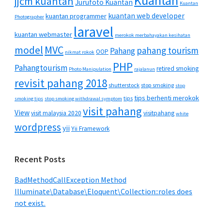
Kuantan
jjcm kuantan
Jurufoto Kuantan
Kuantan
kuantan web developer
kuantan programmer
Photographer
laravel
kuantan webmaster
merokok merbahayakan kesihatan
MVC
model
pahang tourism
Pahang
OOP
nikmat rokok
PHP
Pahangtourism
retired smoking
Photo Manipulation
rajalanun
revisit pahang 2018
shutterstock
stop smoking
stop
tips berhenti merokok
tips
smoking tips
stop smoking withdrawal symptom
visit pahang
View
visit malaysia 2020
visitpahang
white
wordpress
yii
Yii Framework
Recent Posts
BadMethodCallException Method
Illuminate\Database\Eloquent\Collection::roles does
not exist.