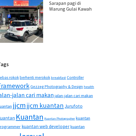
Sarapan pagi di
Warung Gulai Kawah
Tags
ebas rokok
berhenti merokok
Controller
breakfast
Framework
Gezzeg Photography & Design
health
jalan-jalan cari makan
jalan-jalan cari makan
jjcm
jjcm kuantan
Jurufoto
uantan
Kuantan
Kuantan
kuantan
Kuantan Photographer
kuantan web developer
rogrammer
kuantan