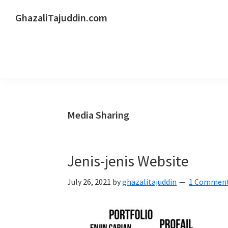
Skip
Skip
Skip
GhazaliTajuddin.com
to
to
to
Another
primary
main
primary
Kuantan
navigation
content
sidebar
Blogger
Media Sharing
Jenis-jenis Website
July 26, 2021
by
ghazalitajuddin
1 Commen