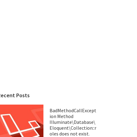
Recent Posts
BadMethodCallExcept
ion Method
Illuminate\Database\
Eloquent\Collection::r
oles does not exist.