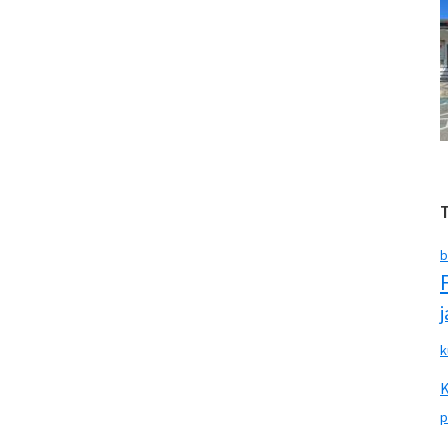
b
k
p