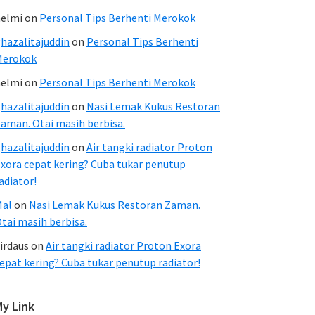
elmi
on
Personal Tips Berhenti Merokok
hazalitajuddin
on
Personal Tips Berhenti
Merokok
elmi
on
Personal Tips Berhenti Merokok
hazalitajuddin
on
Nasi Lemak Kukus Restoran
aman. Otai masih berbisa.
hazalitajuddin
on
Air tangki radiator Proton
xora cepat kering? Cuba tukar penutup
adiator!
Mal
on
Nasi Lemak Kukus Restoran Zaman.
tai masih berbisa.
irdaus
on
Air tangki radiator Proton Exora
epat kering? Cuba tukar penutup radiator!
My Link