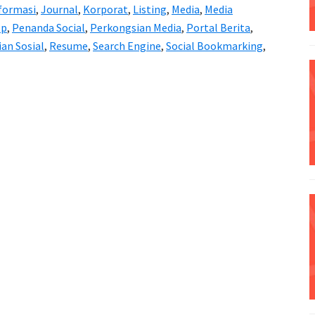
formasi
,
Journal
,
Korporat
,
Listing
,
Media
,
Media
op
,
Penanda Social
,
Perkongsian Media
,
Portal Berita
,
an Sosial
,
Resume
,
Search Engine
,
Social Bookmarking
,