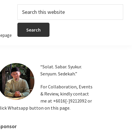
Search
this
website
epage
Primary
“Solat. Sabar. Syukur.
Senyum. Sedekah.”
Sidebar
For Collaboration, Events
& Review, kindly contact
me at +6016[-]9212092 or
lick Whatsapp button on this page.
Sponsor