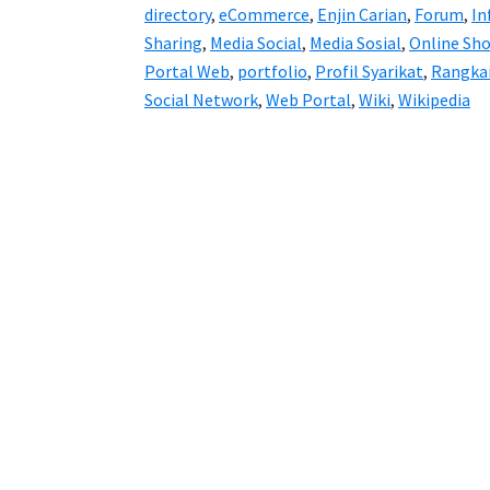
directory
,
eCommerce
,
Enjin Carian
,
Forum
,
In
Sharing
,
Media Social
,
Media Sosial
,
Online Sh
Portal Web
,
portfolio
,
Profil Syarikat
,
Rangkai
Social Network
,
Web Portal
,
Wiki
,
Wikipedia