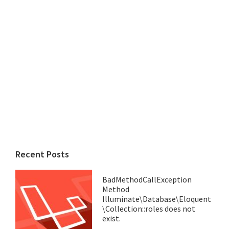
Recent Posts
BadMethodCallException
Method
Illuminate\Database\Eloquent
\Collection::roles does not
exist.