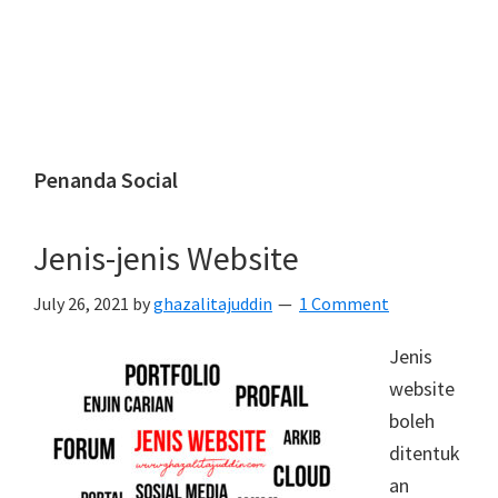
Penanda Social
Jenis-jenis Website
July 26, 2021
by
ghazalitajuddin
1 Comment
Jenis
website
boleh
ditentuk
an