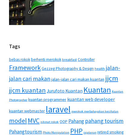
Tags
bebas rokok
berhenti merokok
Controller
breakfast
Framework
jalan-
Gezzeg Photography & Design
health
jjcm
jalan cari makan
jalan-jalan cari makan kuantan
Kuantan
jjcm kuantan
Jurufoto Kuantan
Kuantan
kuantan web developer
kuantan programmer
Photographer
laravel
kuantan webmaster
merokok merbahayakan kesihatan
MVC
model
pahang tourism
Pahang
OOP
nikmat rokok
PHP
Pahangtourism
retired smoking
Photo Manipulation
rajalanun