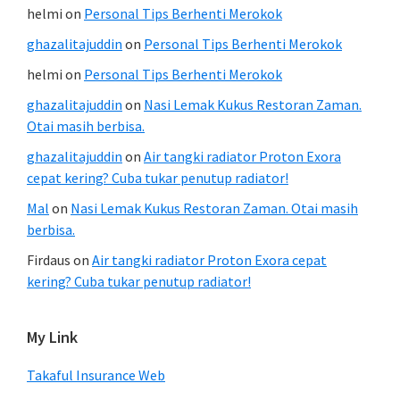
helmi
on
Personal Tips Berhenti Merokok
ghazalitajuddin
on
Personal Tips Berhenti Merokok
helmi
on
Personal Tips Berhenti Merokok
ghazalitajuddin
on
Nasi Lemak Kukus Restoran Zaman.
Otai masih berbisa.
ghazalitajuddin
on
Air tangki radiator Proton Exora
cepat kering? Cuba tukar penutup radiator!
Mal
on
Nasi Lemak Kukus Restoran Zaman. Otai masih
berbisa.
Firdaus
on
Air tangki radiator Proton Exora cepat
kering? Cuba tukar penutup radiator!
My Link
Takaful Insurance Web