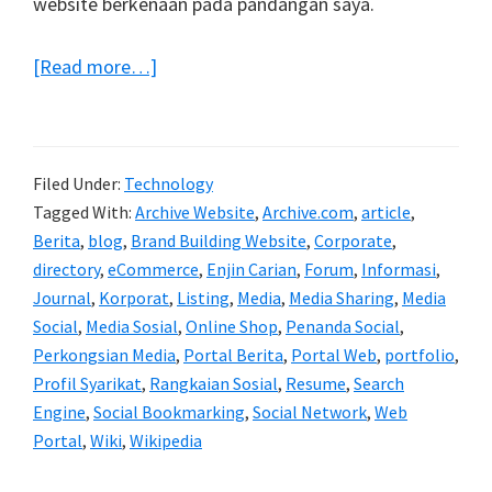
website berkenaan pada pandangan saya.
about
[Read more…]
Jenis-
jenis
Website
Filed Under:
Technology
Tagged With:
Archive Website
,
Archive.com
,
article
,
Berita
,
blog
,
Brand Building Website
,
Corporate
,
directory
,
eCommerce
,
Enjin Carian
,
Forum
,
Informasi
,
Journal
,
Korporat
,
Listing
,
Media
,
Media Sharing
,
Media
Social
,
Media Sosial
,
Online Shop
,
Penanda Social
,
Perkongsian Media
,
Portal Berita
,
Portal Web
,
portfolio
,
Profil Syarikat
,
Rangkaian Sosial
,
Resume
,
Search
Engine
,
Social Bookmarking
,
Social Network
,
Web
Portal
,
Wiki
,
Wikipedia