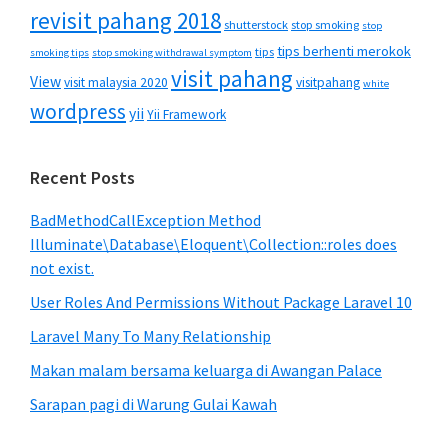
revisit pahang 2018
shutterstock
stop smoking
stop
tips berhenti merokok
tips
smoking tips
stop smoking withdrawal symptom
visit pahang
View
visit malaysia 2020
visitpahang
white
wordpress
yii
Yii Framework
Recent Posts
BadMethodCallException Method
Illuminate\Database\Eloquent\Collection::roles does
not exist.
User Roles And Permissions Without Package Laravel 10
Laravel Many To Many Relationship
Makan malam bersama keluarga di Awangan Palace
Sarapan pagi di Warung Gulai Kawah