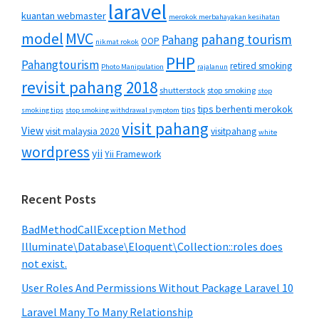
laravel
kuantan webmaster
merokok merbahayakan kesihatan
MVC
model
pahang tourism
Pahang
OOP
nikmat rokok
PHP
Pahangtourism
retired smoking
Photo Manipulation
rajalanun
revisit pahang 2018
shutterstock
stop smoking
stop
tips berhenti merokok
tips
smoking tips
stop smoking withdrawal symptom
visit pahang
View
visit malaysia 2020
visitpahang
white
wordpress
yii
Yii Framework
Recent Posts
BadMethodCallException Method
Illuminate\Database\Eloquent\Collection::roles does
not exist.
User Roles And Permissions Without Package Laravel 10
Laravel Many To Many Relationship