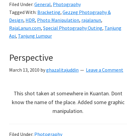
Filed Under:
General
,
Photography
Tagged With:
Bracketing
,
Gezzeg Photography &
Design
,
HDR
,
Photo Manipulation
,
rajalanun
,
RajaLanun.com
,
Special Photography Outing
,
Tanjung
Api
,
Tanjung Lumpur
Perspective
March 13, 2010
by
ghazalitajuddin
Leave a Comment
This shot taken at somewhere in Kuantan. Dont
know the name of the place. Added some graphic
manipulation.
Filed Under:
Photography