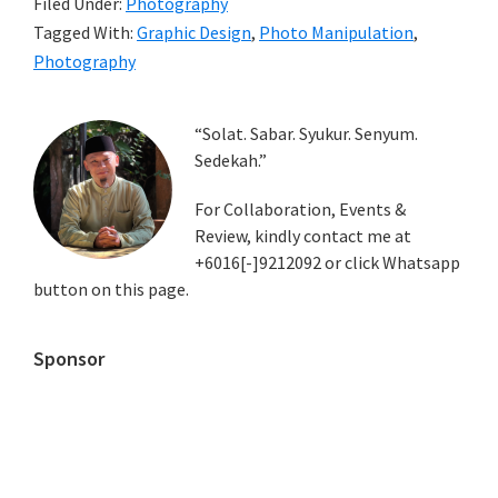
Filed Under:
Photography
Tagged With:
Graphic Design
,
Photo Manipulation
,
Photography
Primary
“Solat. Sabar. Syukur. Senyum.
Sedekah.”
Sidebar
For Collaboration, Events &
Review, kindly contact me at
+6016[-]9212092 or click Whatsapp
button on this page.
Sponsor