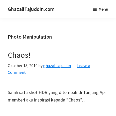
Skip
Skip
GhazaliTajuddin.com
Menu
to
to
Another
main
primary
Kuantan
content
sidebar
Blogger
Photo Manipulation
Chaos!
October 15, 2010
by
ghazalitajuddin
Leave a
Comment
Salah satu shot HDR yang ditembak di Tanjung Api
memberi aku inspirasi kepada “Chaos”…