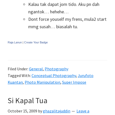
Kalau tak dapat jom tido. Aku pn dah
ngantok… hehehe…
Dont force youself my frens, mula2 start
mmg susah… biasalah tu.
Raja Lanun
|
Create Your Badge
Filed Under:
General
,
Photography
Tagged With:
Conceptual Photography
,
Jurufoto
Kuantan
,
Photo Manipulation
,
Super Impose
Si Kapal Tua
October 15, 2009
by
ghazalitajuddin
Leave a