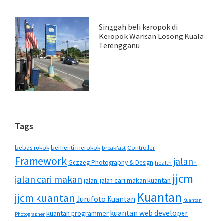
Singgah beli keropok di
Keropok Warisan Losong Kuala
Terengganu
Tags
bebas rokok
berhenti merokok
Controller
breakfast
Framework
jalan-
Gezzeg Photography & Design
health
jjcm
jalan cari makan
jalan-jalan cari makan kuantan
Kuantan
jjcm kuantan
Jurufoto Kuantan
Kuantan
kuantan web developer
kuantan programmer
Photographer