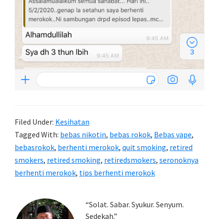
Filed Under:
Kesihatan
Tagged With:
bebas nikotin
,
bebas rokok
,
Bebas vape
,
bebasrokok
,
berhenti merokok
,
quit smoking
,
retired
smokers
,
retired smoking
,
retiredsmokers
,
seronoknya
berhenti merokok
,
tips berhenti merokok
Primary
“Solat. Sabar. Syukur. Senyum.
Sedekah.”