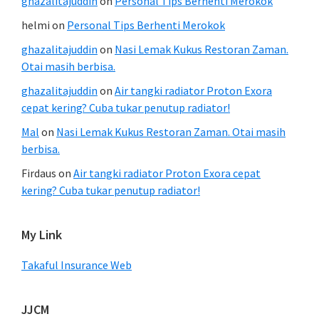
ghazalitajuddin
on
Personal Tips Berhenti Merokok
helmi
on
Personal Tips Berhenti Merokok
ghazalitajuddin
on
Nasi Lemak Kukus Restoran Zaman.
Otai masih berbisa.
ghazalitajuddin
on
Air tangki radiator Proton Exora
cepat kering? Cuba tukar penutup radiator!
Mal
on
Nasi Lemak Kukus Restoran Zaman. Otai masih
berbisa.
Firdaus
on
Air tangki radiator Proton Exora cepat
kering? Cuba tukar penutup radiator!
My Link
Takaful Insurance Web
JJCM