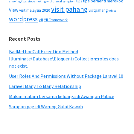
tips berhenti merokok
tips
smoking tips
stop smoking withdrawal symptom
visit pahang
View
visit malaysia 2020
visitpahang
white
wordpress
yii
Yii Framework
Recent Posts
BadMethodCallException Method
Illuminate\Database\Eloquent\Collection::roles does
not exist.
User Roles And Permissions Without Package Laravel 10
Laravel Many To Many Relationship
Makan malam bersama keluarga di Awangan Palace
Sarapan pagi di Warung Gulai Kawah