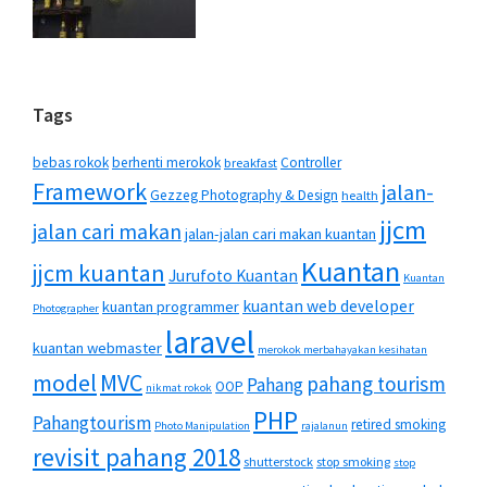
Tags
bebas rokok
berhenti merokok
Controller
breakfast
Framework
jalan-
Gezzeg Photography & Design
health
jjcm
jalan cari makan
jalan-jalan cari makan kuantan
Kuantan
jjcm kuantan
Jurufoto Kuantan
Kuantan
kuantan web developer
kuantan programmer
Photographer
laravel
kuantan webmaster
merokok merbahayakan kesihatan
MVC
model
pahang tourism
Pahang
OOP
nikmat rokok
PHP
Pahangtourism
retired smoking
Photo Manipulation
rajalanun
revisit pahang 2018
shutterstock
stop smoking
stop