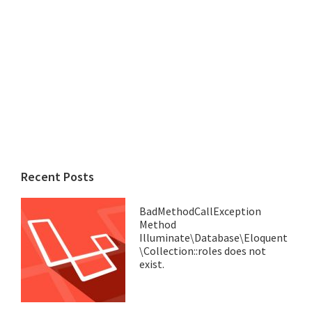
Recent Posts
BadMethodCallException
Method
Illuminate\Database\Eloquent
\Collection::roles does not
exist.