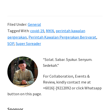
Filed Under:
General
Tagged With:
covid-19
,
MKN
,
perintah kawalan
pergerakan
,
Perintah Kawalan Pergerakan Bersyarat
,
SOP
,
Super Spreader
Primary
“Solat. Sabar. Syukur. Senyum.
Sedekah.”
Sidebar
For Collaboration, Events &
Review, kindly contact me at
+6016[-]9212092 or click Whatsapp
button on this page.
Sponsor