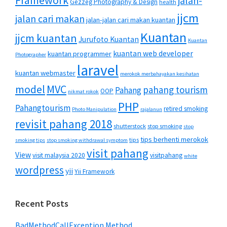
Framework
jalan-
Gezzeg Photography & Design
health
jjcm
jalan cari makan
jalan-jalan cari makan kuantan
Kuantan
jjcm kuantan
Jurufoto Kuantan
Kuantan
kuantan web developer
kuantan programmer
Photographer
laravel
kuantan webmaster
merokok merbahayakan kesihatan
MVC
model
pahang tourism
Pahang
OOP
nikmat rokok
PHP
Pahangtourism
retired smoking
Photo Manipulation
rajalanun
revisit pahang 2018
shutterstock
stop smoking
stop
tips berhenti merokok
tips
smoking tips
stop smoking withdrawal symptom
visit pahang
View
visit malaysia 2020
visitpahang
white
wordpress
yii
Yii Framework
Recent Posts
BadMethodCallException Method