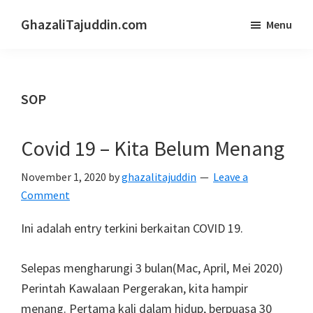
Skip
Skip
GhazaliTajuddin.com
Menu
to
to
Another
main
primary
Kuantan
content
sidebar
Blogger
SOP
Covid 19 – Kita Belum Menang
November 1, 2020
by
ghazalitajuddin
Leave a
Comment
Ini adalah entry terkini berkaitan COVID 19.
Selepas mengharungi 3 bulan(Mac, April, Mei 2020)
Perintah Kawalaan Pergerakan, kita hampir
menang. Pertama kali dalam hidup, berpuasa 30