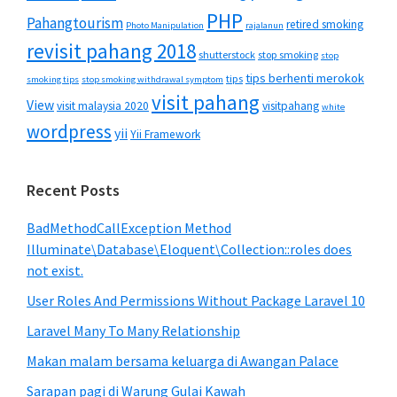
PHP
Pahangtourism
retired smoking
Photo Manipulation
rajalanun
revisit pahang 2018
shutterstock
stop smoking
stop
tips berhenti merokok
tips
smoking tips
stop smoking withdrawal symptom
visit pahang
View
visit malaysia 2020
visitpahang
white
wordpress
yii
Yii Framework
Recent Posts
BadMethodCallException Method
Illuminate\Database\Eloquent\Collection::roles does
not exist.
User Roles And Permissions Without Package Laravel 10
Laravel Many To Many Relationship
Makan malam bersama keluarga di Awangan Palace
Sarapan pagi di Warung Gulai Kawah