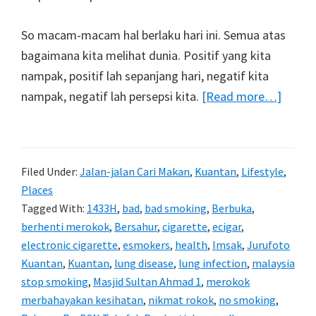
So macam-macam hal berlaku hari ini. Semua atas
bagaimana kita melihat dunia. Positif yang kita
nampak, positif lah sepanjang hari, negatif kita
about
nampak, negatif lah persepsi kita.
[Read more…]
Rama
1433H
Filed Under:
Jalan-jalan Cari Makan
,
Kuantan
,
Lifestyle
,
Places
Tagged With:
1433H
,
bad
,
bad smoking
,
Berbuka
,
berhenti merokok
,
Bersahur
,
cigarette
,
ecigar
,
electronic cigarette
,
esmokers
,
health
,
Imsak
,
Jurufoto
Kuantan
,
Kuantan
,
lung disease
,
lung infection
,
malaysia
stop smoking
,
Masjid Sultan Ahmad 1
,
merokok
merbahayakan kesihatan
,
nikmat rokok
,
no smoking
,