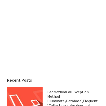
Recent Posts
BadMethodCallException
Method
Illuminate\Database\Eloquent
\Collection::roles does not