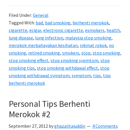
Filed Under:
General
Tagged With:
bad
,
bad smoking
,
berhenti merokok
,
cigarette
,
ecigar
,
electronic cigarette
,
esmokers
,
health
,
lung disease
,
lung infection
,
malaysia stop smoking
,
merokok merbahayakan kesihatan
,
nikmat rokok
,
no
smoking
,
retired smoking
,
smokers
,
stop
,
stop smoking
,
stop smoking effect
,
stop smoking sypmtom
,
stop
smoking tips
,
stop smoking withdawal effect
,
stop
smoking withdrawal symptom
,
symptom
,
tips
,
tips
berhenti merokok
Personal Tips Berhenti
Merokok #2
September 27, 2012
by
ghazalitajuddin
4 Comments