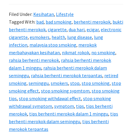
Berhenti
Filed Under:
Kesihatan
,
Lifestyle
Merokok
Tagged With:
bad
,
bad smoking
,
berhenti merokok
,
bukti
berhenti merokok
,
cigarette
,
dua hari
,
ecigar
,
electronic
cigarette
,
esmokers
,
health
,
lung disease
,
lung
infection
,
malaysia stop smoking
,
merokok
merbahayakan kesihatan
,
nikmat rokok
,
no smoking
,
rahsia berhenti merokok
,
rahsia berhenti merokok
dalam 1 minggu
,
rahsia berhenti merokok dalam
seminggu
,
rahsia berhenti merokok terpantas
,
retired
smoking
,
seminggu
,
smokers
,
stop
,
stop smoking
,
stop
smoking effect
,
stop smoking sypmtom
,
stop smoking
tips
,
stop smoking withdawal effect
,
stop smoking
withdrawal symptom
,
symptom
,
tips
,
tips berhenti
merokok
,
tips berhenti merokok dalam 1 minggu
,
tips
berhenti merokok dalam seminggu
,
tips berhenti
merokok terpantas