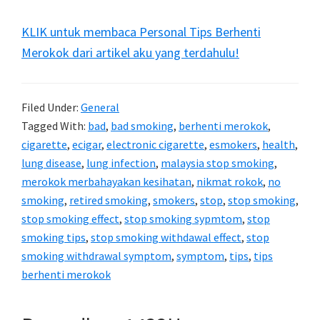
KLIK untuk membaca Personal Tips Berhenti
Merokok dari artikel aku yang terdahulu!
Filed Under:
General
Tagged With:
bad
,
bad smoking
,
berhenti merokok
,
cigarette
,
ecigar
,
electronic cigarette
,
esmokers
,
health
,
lung disease
,
lung infection
,
malaysia stop smoking
,
merokok merbahayakan kesihatan
,
nikmat rokok
,
no
smoking
,
retired smoking
,
smokers
,
stop
,
stop smoking
,
stop smoking effect
,
stop smoking sypmtom
,
stop
smoking tips
,
stop smoking withdawal effect
,
stop
smoking withdrawal symptom
,
symptom
,
tips
,
tips
berhenti merokok