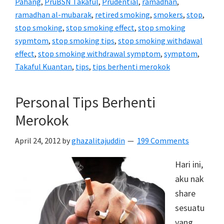
Pahang
,
PruBSN Takaful
,
Prudential
,
ramadhan
,
ramadhan al-mubarak
,
retired smoking
,
smokers
,
stop
,
stop smoking
,
stop smoking effect
,
stop smoking
sypmtom
,
stop smoking tips
,
stop smoking withdawal
effect
,
stop smoking withdrawal symptom
,
symptom
,
Takaful Kuantan
,
tips
,
tips berhenti merokok
Personal Tips Berhenti
Merokok
April 24, 2012
by
ghazalitajuddin
199 Comments
Hari ini,
aku nak
share
sesuatu
yang