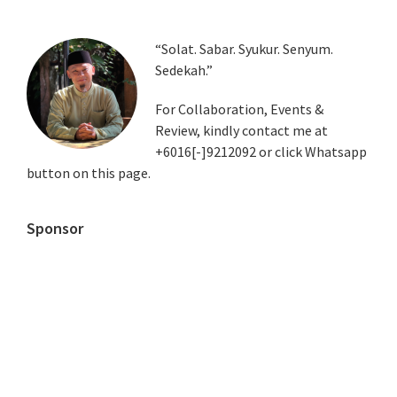
Primary
“Solat. Sabar. Syukur. Senyum.
Sedekah.”
Sidebar
For Collaboration, Events &
Review, kindly contact me at
+6016[-]9212092 or click Whatsapp
button on this page.
Sponsor