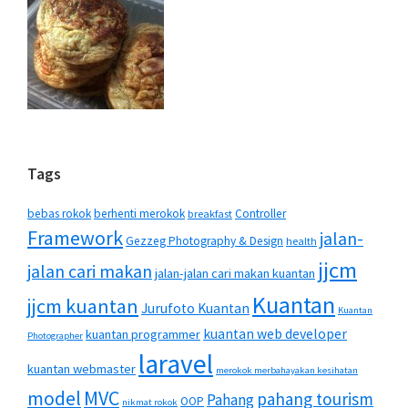
Tags
bebas rokok
berhenti merokok
Controller
breakfast
Framework
jalan-
Gezzeg Photography & Design
health
jjcm
jalan cari makan
jalan-jalan cari makan kuantan
Kuantan
jjcm kuantan
Jurufoto Kuantan
Kuantan
kuantan web developer
kuantan programmer
Photographer
laravel
kuantan webmaster
merokok merbahayakan kesihatan
MVC
model
pahang tourism
Pahang
OOP
nikmat rokok