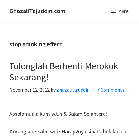
Skip
Skip
GhazaliTajuddin.com
Menu
to
to
Another
main
primary
Kuantan
content
sidebar
Blogger
stop smoking effect
Tolonglah Berhenti Merokok
Sekarang!
November 12, 2012
by
ghazalitajuddin
7 Comments
Assalamualaikum w.t.h & Salam Sejahtera!
Korang ape kabo wei? Harap2nya sihat2 belaka lah.