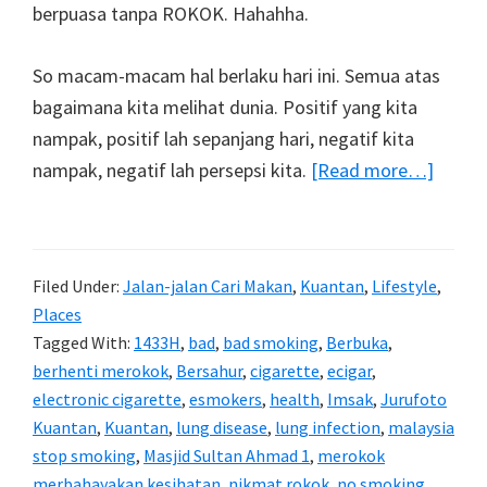
berpuasa tanpa ROKOK. Hahahha.
So macam-macam hal berlaku hari ini. Semua atas
bagaimana kita melihat dunia. Positif yang kita
nampak, positif lah sepanjang hari, negatif kita
about
nampak, negatif lah persepsi kita.
[Read more…]
Rama
1433H
Filed Under:
Jalan-jalan Cari Makan
,
Kuantan
,
Lifestyle
,
Places
Tagged With:
1433H
,
bad
,
bad smoking
,
Berbuka
,
berhenti merokok
,
Bersahur
,
cigarette
,
ecigar
,
electronic cigarette
,
esmokers
,
health
,
Imsak
,
Jurufoto
Kuantan
,
Kuantan
,
lung disease
,
lung infection
,
malaysia
stop smoking
,
Masjid Sultan Ahmad 1
,
merokok
merbahayakan kesihatan
,
nikmat rokok
,
no smoking
,