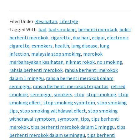
Tips
Berhenti
Filed Under:
Kesihatan
,
Lifestyle
Merokok
Tagged With:
bad
,
bad smoking
,
berhenti merokok
,
bukti
berhenti merokok
,
cigarette
,
dua hari
,
ecigar
,
electronic
cigarette
,
esmokers
,
health
,
lung disease
,
lung
infection
,
malaysia stop smoking
,
merokok
merbahayakan kesihatan
,
nikmat rokok
,
no smoking
,
rahsia berhenti merokok
,
rahsia berhenti merokok
dalam 1 minggu
,
rahsia berhenti merokok dalam
seminggu
,
rahsia berhenti merokok terpantas
,
retired
smoking
,
seminggu
,
smokers
,
stop
,
stop smoking
,
stop
smoking effect
,
stop smoking sypmtom
,
stop smoking
tips
,
stop smoking withdawal effect
,
stop smoking
withdrawal symptom
,
symptom
,
tips
,
tips berhenti
merokok
,
tips berhenti merokok dalam 1 minggu
,
tips
berhenti merokok dalam seminggu
,
tips berhenti