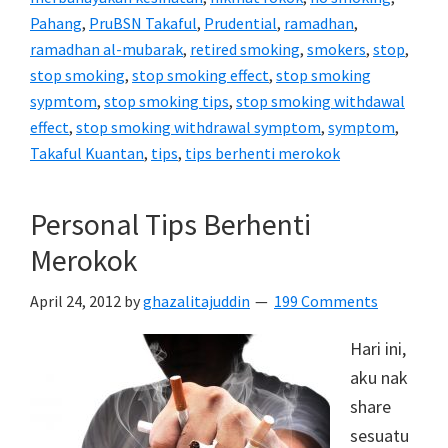
Pahang
,
PruBSN Takaful
,
Prudential
,
ramadhan
,
ramadhan al-mubarak
,
retired smoking
,
smokers
,
stop
,
stop smoking
,
stop smoking effect
,
stop smoking
sypmtom
,
stop smoking tips
,
stop smoking withdawal
effect
,
stop smoking withdrawal symptom
,
symptom
,
Takaful Kuantan
,
tips
,
tips berhenti merokok
Personal Tips Berhenti
Merokok
April 24, 2012
by
ghazalitajuddin
199 Comments
Hari ini,
aku nak
share
sesuatu