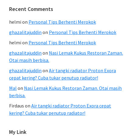
Recent Comments
helmi
on
Personal Tips Berhenti Merokok
ghazalitajuddin
on
Personal Tips Berhenti Merokok
helmi
on
Personal Tips Berhenti Merokok
ghazalitajuddin
on
Nasi Lemak Kukus Restoran Zaman.
Otai masih berbisa.
ghazalitajuddin
on
Air tangki radiator Proton Exora
cepat kering? Cuba tukar penutup radiator!
Mal
on
Nasi Lemak Kukus Restoran Zaman. Otai masih
berbisa.
Firdaus
on
Air tangki radiator Proton Exora cepat
kering? Cuba tukar penutup radiator!
My Link