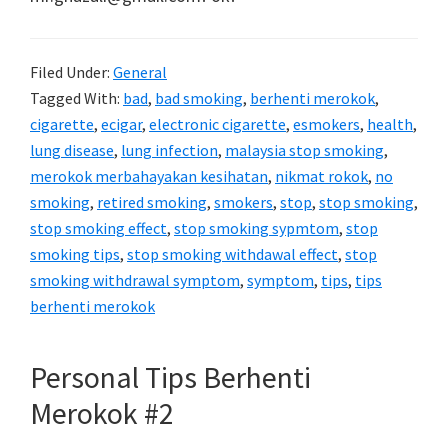
Filed Under:
General
Tagged With:
bad
,
bad smoking
,
berhenti merokok
,
cigarette
,
ecigar
,
electronic cigarette
,
esmokers
,
health
,
lung disease
,
lung infection
,
malaysia stop smoking
,
merokok merbahayakan kesihatan
,
nikmat rokok
,
no
smoking
,
retired smoking
,
smokers
,
stop
,
stop smoking
,
stop smoking effect
,
stop smoking sypmtom
,
stop
smoking tips
,
stop smoking withdawal effect
,
stop
smoking withdrawal symptom
,
symptom
,
tips
,
tips
berhenti merokok
Personal Tips Berhenti
Merokok #2