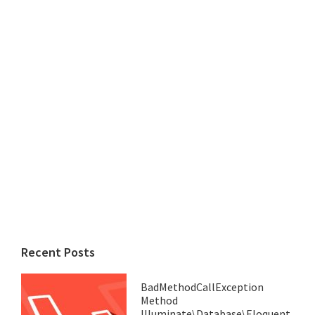
Recent Posts
BadMethodCallException
Method
Illuminate\Database\Eloquent