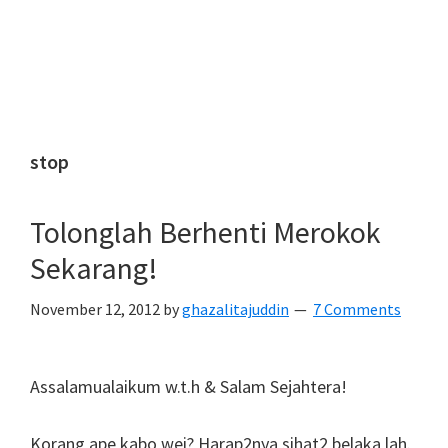
stop
Tolonglah Berhenti Merokok
Sekarang!
November 12, 2012
by
ghazalitajuddin
7 Comments
Assalamualaikum w.t.h & Salam Sejahtera!
Korang ape kabo wei? Harap2nya sihat2 belaka lah.