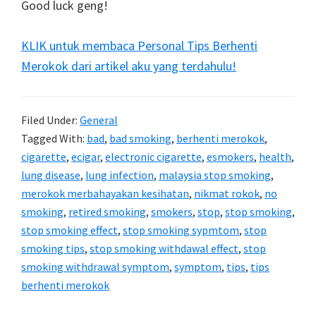
Good luck geng!
KLIK untuk membaca Personal Tips Berhenti
Merokok dari artikel aku yang terdahulu!
Filed Under:
General
Tagged With:
bad
,
bad smoking
,
berhenti merokok
,
cigarette
,
ecigar
,
electronic cigarette
,
esmokers
,
health
,
lung disease
,
lung infection
,
malaysia stop smoking
,
merokok merbahayakan kesihatan
,
nikmat rokok
,
no
smoking
,
retired smoking
,
smokers
,
stop
,
stop smoking
,
stop smoking effect
,
stop smoking sypmtom
,
stop
smoking tips
,
stop smoking withdawal effect
,
stop
smoking withdrawal symptom
,
symptom
,
tips
,
tips
berhenti merokok