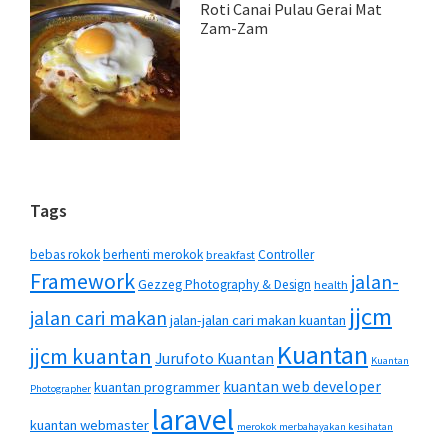
Roti Canai Pulau Gerai Mat
Zam-Zam
Tags
bebas rokok
berhenti merokok
Controller
breakfast
Framework
jalan-
Gezzeg Photography & Design
health
jjcm
jalan cari makan
jalan-jalan cari makan kuantan
Kuantan
jjcm kuantan
Jurufoto Kuantan
Kuantan
kuantan web developer
kuantan programmer
Photographer
laravel
kuantan webmaster
merokok merbahayakan kesihatan