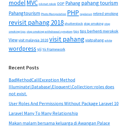
MVC
model
pahang tourism
Pahang
OOP
nikmat rokok
PHP
Pahangtourism
retired smoking
Photo Manipulation
rajalanun
revisit pahang 2018
shutterstock
stop smoking
stop
tips berhenti merokok
tips
smoking tips
stop smoking withdrawal symptom
visit pahang
View
visit malaysia 2020
visitpahang
white
wordpress
yii
Yii Framework
Recent Posts
BadMethodCallException Method
Illuminate\Database\Eloquent\Collection::roles does
not exist.
User Roles And Permissions Without Package Laravel 10
Laravel Many To Many Relationship
Makan malam bersama keluarga di Awangan Palace