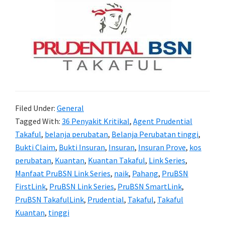
Filed Under:
General
Tagged With:
36 Penyakit Kritikal
,
Agent Prudential
Takaful
,
belanja perubatan
,
Belanja Perubatan tinggi
,
Bukti Claim
,
Bukti Insuran
,
Insuran
,
Insuran Prove
,
kos
perubatan
,
Kuantan
,
Kuantan Takaful
,
Link Series
,
Manfaat PruBSN Link Series
,
naik
,
Pahang
,
PruBSN
FirstLink
,
PruBSN Link Series
,
PruBSN SmartLink
,
PruBSN TakafulLink
,
Prudential
,
Takaful
,
Takaful
Kuantan
,
tinggi