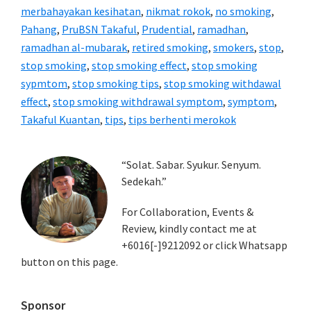
merbahayakan kesihatan
,
nikmat rokok
,
no smoking
,
Pahang
,
PruBSN Takaful
,
Prudential
,
ramadhan
,
ramadhan al-mubarak
,
retired smoking
,
smokers
,
stop
,
stop smoking
,
stop smoking effect
,
stop smoking
sypmtom
,
stop smoking tips
,
stop smoking withdawal
effect
,
stop smoking withdrawal symptom
,
symptom
,
Takaful Kuantan
,
tips
,
tips berhenti merokok
Primary
“Solat. Sabar. Syukur. Senyum.
Sedekah.”
Sidebar
For Collaboration, Events &
Review, kindly contact me at
+6016[-]9212092 or click Whatsapp
button on this page.
Sponsor