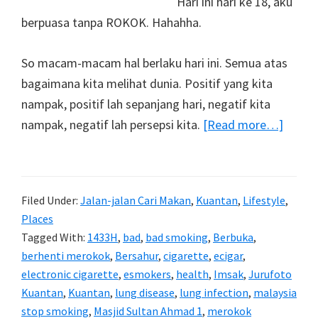
Hari ini hari ke 18, aku
berpuasa tanpa ROKOK. Hahahha.
So macam-macam hal berlaku hari ini. Semua atas
bagaimana kita melihat dunia. Positif yang kita
nampak, positif lah sepanjang hari, negatif kita
about
nampak, negatif lah persepsi kita.
[Read more…]
Rama
1433H
Filed Under:
Jalan-jalan Cari Makan
,
Kuantan
,
Lifestyle
,
Places
Tagged With:
1433H
,
bad
,
bad smoking
,
Berbuka
,
berhenti merokok
,
Bersahur
,
cigarette
,
ecigar
,
electronic cigarette
,
esmokers
,
health
,
Imsak
,
Jurufoto
Kuantan
,
Kuantan
,
lung disease
,
lung infection
,
malaysia
stop smoking
,
Masjid Sultan Ahmad 1
,
merokok