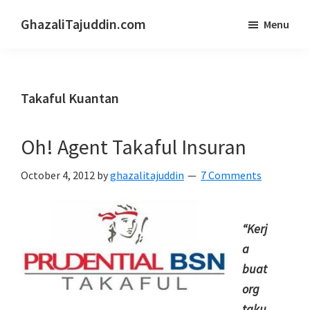
Skip
Skip
GhazaliTajuddin.com
Menu
to
to
Another
main
primary
Kuantan
content
sidebar
Blogger
Takaful Kuantan
Oh! Agent Takaful Insuran
October 4, 2012
by
ghazalitajuddin
7 Comments
“Kerj
a
buat
org
taku