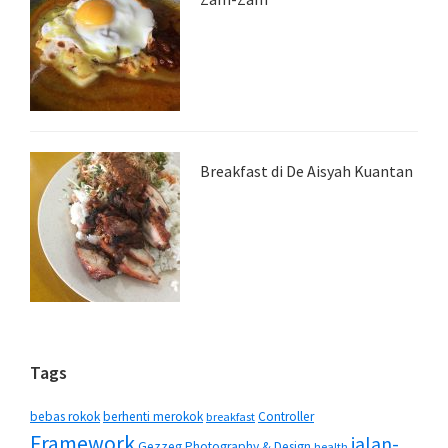
Breakfast di De Aisyah Kuantan
Tags
bebas rokok
berhenti merokok
Controller
breakfast
Framework
jalan-
Gezzeg Photography & Design
health