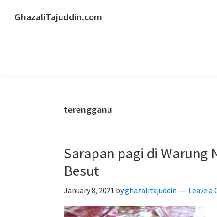
Skip
Skip
Skip
GhazaliTajuddin.com
to
to
to
Another
primary
main
primary
Kuantan
navigation
content
sidebar
Blogger
terengganu
Sarapan pagi di Warung 
Besut
January 8, 2021
by
ghazalitajuddin
Leave a