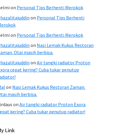
elmi
on
Personal Tips Berhenti Merokok
hazalitajuddin
on
Personal Tips Berhenti
Merokok
elmi
on
Personal Tips Berhenti Merokok
hazalitajuddin
on
Nasi Lemak Kukus Restoran
aman. Otai masih berbisa.
hazalitajuddin
on
Air tangki radiator Proton
xora cepat kering? Cuba tukar penutup
adiator!
Mal
on
Nasi Lemak Kukus Restoran Zaman.
tai masih berbisa.
irdaus
on
Air tangki radiator Proton Exora
epat kering? Cuba tukar penutup radiator!
My Link