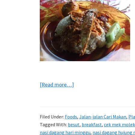
about
[Read more…]
Sarapan
pagi
di
Filed Under:
Foods
,
Jalan-jalan Cari Makan
,
Pl
Warung
Tagged With:
besut
,
breakfast
,
cek mek molek
Nasi
nasi dagang hari minggu
,
nasi dagang hujung