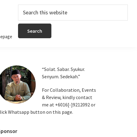
Search
this
website
epage
Primary
“Solat. Sabar. Syukur.
Senyum. Sedekah.”
Sidebar
For Collaboration, Events
& Review, kindly contact
me at +6016[-]9212092 or
lick Whatsapp button on this page.
Sponsor