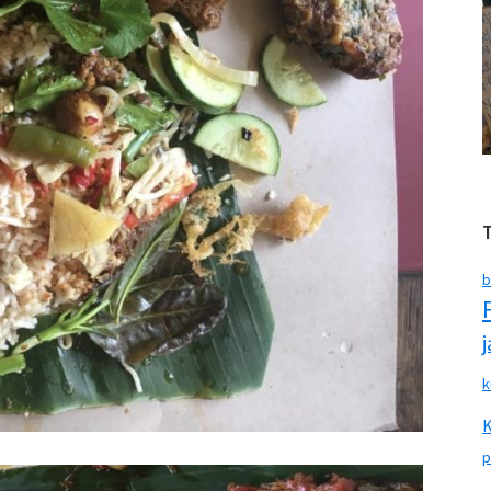
b
k
p