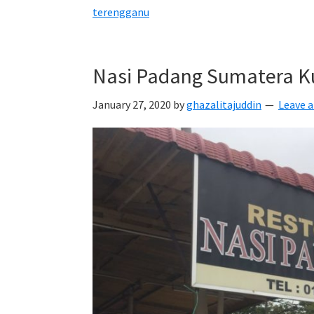
Dagang
terengganu
Hujung
Minggu
Besut
Nasi Padang Sumatera K
January 27, 2020
by
ghazalitajuddin
Leave 