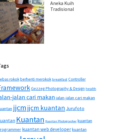
Aneka Kuih
Tradisional
Tags
ebas rokok
berhenti merokok
Controller
breakfast
Framework
Gezzeg Photography & Design
health
jalan-jalan cari makan
jalan-jalan cari makan
jjcm
jjcm kuantan
Jurufoto
uantan
Kuantan
Kuantan
kuantan
Kuantan Photographer
kuantan web developer
rogrammer
kuantan