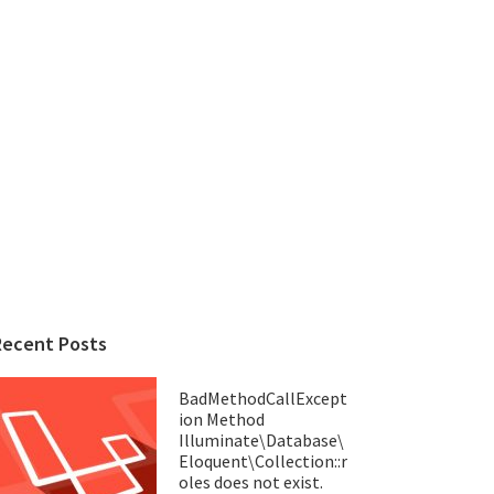
Recent Posts
BadMethodCallExcept
ion Method
Illuminate\Database\
Eloquent\Collection::r
oles does not exist.