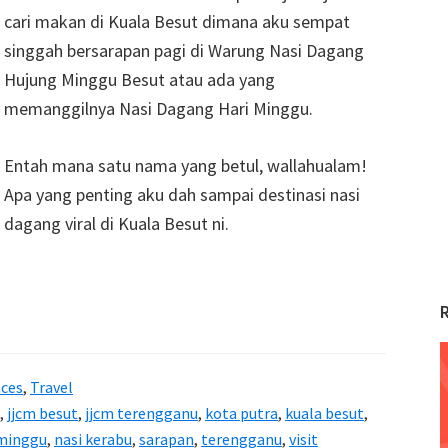
cari makan di Kuala Besut dimana aku sempat
singgah bersarapan pagi di Warung Nasi Dagang
Hujung Minggu Besut atau ada yang
memanggilnya Nasi Dagang Hari Minggu.
Entah mana satu nama yang betul, wallahualam!
Apa yang penting aku dah sampai destinasi nasi
dagang viral di Kuala Besut ni.
aces
,
Travel
,
jjcm besut
,
jjcm terengganu
,
kota putra
,
kuala besut
,
 minggu
,
nasi kerabu
,
sarapan
,
terengganu
,
visit