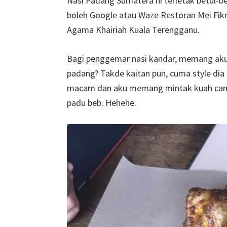
Nasi Padang Sumatera ni terletak betul-be
boleh Google atau Waze Restoran Mei Fik
Agama Khairiah Kuala Terengganu.
Bagi penggemar nasi kandar, memang aku 
padang? Takde kaitan pun, cuma style di
macam dan aku memang mintak kuah cam
padu beb. Hehehe.