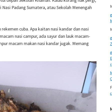
tul depan Sekolah Khairiah. Kalau korang nak pergi,
h
ri Nasi Padang Sumatera, atau Sekolah Menengah
g
rekemen cuba. Apa kaitan nasi kandar dan nasi
h
a macam nasi campur, ada sayur dan lauk macam-
g
pur macam makan nasi kandar jugak. Memang
Z
g
E
r
O
F
c