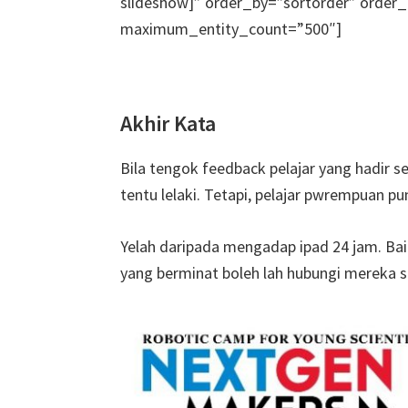
slideshow]” order_by=”sortorder” order_
maximum_entity_count=”500″]
Akhir Kata
Bila tengok feedback pelajar yang hadir 
tentu lelaki. Tetapi, pelajar pwrempuan p
Yelah daripada mengadap ipad 24 jam. Baik
yang berminat boleh lah hubungi mereka s