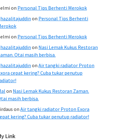
elmi
on
Personal Tips Berhenti Merokok
hazalitajuddin
on
Personal Tips Berhenti
Merokok
elmi
on
Personal Tips Berhenti Merokok
hazalitajuddin
on
Nasi Lemak Kukus Restoran
aman. Otai masih berbisa.
hazalitajuddin
on
Air tangki radiator Proton
xora cepat kering? Cuba tukar penutup
adiator!
Mal
on
Nasi Lemak Kukus Restoran Zaman.
tai masih berbisa.
irdaus
on
Air tangki radiator Proton Exora
epat kering? Cuba tukar penutup radiator!
My Link