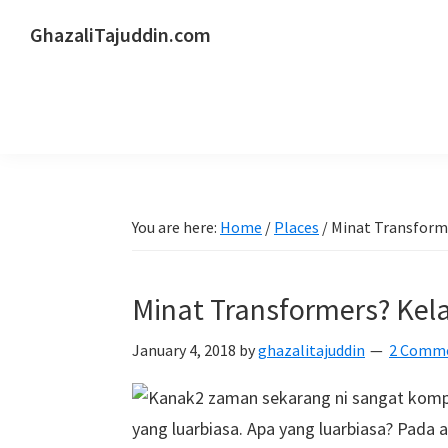
Skip
Skip
Skip
GhazaliTajuddin.com
to
to
to
Another
primary
main
primary
Kuantan
navigation
content
sidebar
Blogger
You are here:
Home
/
Places
/
Minat Transform
Minat Transformers? Kel
January 4, 2018
by
ghazalitajuddin
2 Comm
Kanak2 zaman sekarang ni sangat kompet
yang luarbiasa. Apa yang luarbiasa? Pada a