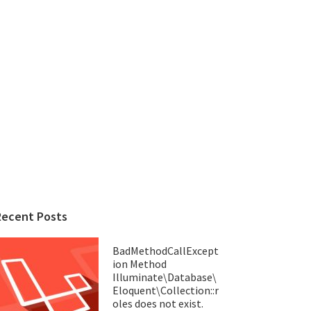
Recent Posts
BadMethodCallExcept
ion Method
Illuminate\Database\
Eloquent\Collection::r
oles does not exist.