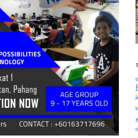
b
k
p