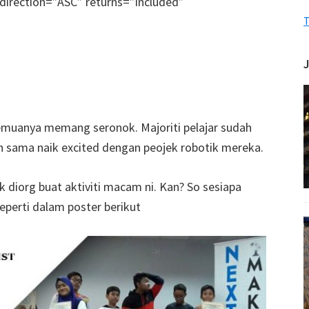
direction=”ASC” returns=”included”
T
semuanya memang seronok. Majoriti pelajar sudah
un sama naik excited dengan peojek robotik mereka.
 diorg buat aktiviti macam ni. Kan? So sesiapa
eperti dalam poster berikut