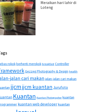
Meraikan hari lahir di
Loteng
Tags
ebas rokok
berhenti merokok
Controller
breakfast
Framework
Gezzeg Photography & Design
health
jalan-jalan cari makan
jalan-jalan cari makan
jjcm
jjcm kuantan
Jurufoto
uantan
Kuantan
Kuantan
kuantan
Kuantan Photographer
kuantan web developer
rogrammer
kuantan