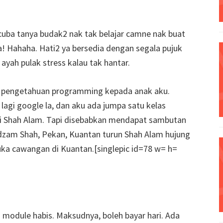
 cuba tanya budak2 nak tak belajar camne nak buat
! Hahaha. Hati2 ya bersedia dengan segala pujuk
k ayah pulak stress kalau tak hantar.
an pengetahuan programming kepada anak aku.
a lagi google la, dan aku ada jumpa satu kelas
 di Shah Alam. Tapi disebabkan mendapat sambutan
zam Shah, Pekan, Kuantan turun Shah Alam hujung
uka cawangan di Kuantan.[singlepic id=78 w= h=
u module habis. Maksudnya, boleh bayar hari. Ada