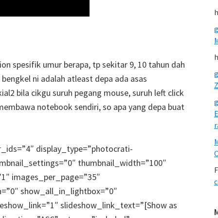
h
g
h
on spesifik umur berapa, tp sekitar 9, 10 tahun dah
g
n bengkel ni adalah atleast depa ada asas
Z
l2 bila cikgu suruh pegang mouse, suruh left click
g
aik membawa notebook sendiri, so apa yang depa buat
E
r
r_ids=”4″ display_type=”photocrati-
O
umbnail_settings=”0″ thumbnail_width=”100″
F
=”1″ images_per_page=”35″
c
=”0″ show_all_in_lightbox=”0″
eshow_link=”1″ slideshow_link_text=”[Show as