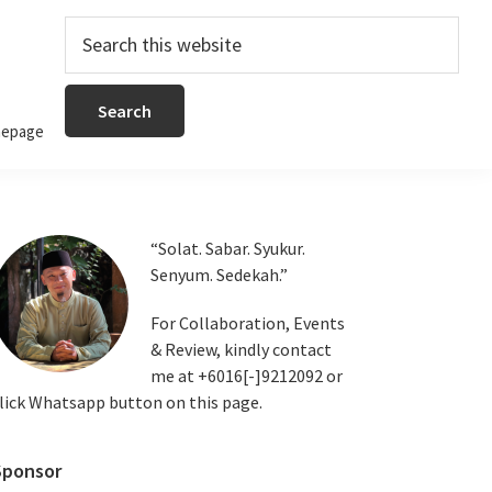
Search
this
website
epage
Primary
“Solat. Sabar. Syukur.
Senyum. Sedekah.”
Sidebar
For Collaboration, Events
& Review, kindly contact
me at +6016[-]9212092 or
lick Whatsapp button on this page.
Sponsor