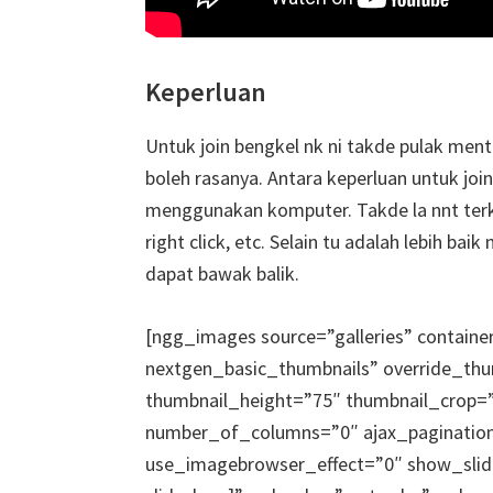
Keperluan
Untuk join bengkel nk ni takde pulak menti
boleh rasanya. Antara keperluan untuk joi
menggunakan komputer. Takde la nnt terkia
right click, etc. Selain tu adalah lebih b
dapat bawak balik.
[ngg_images source=”galleries” containe
nextgen_basic_thumbnails” override_th
thumbnail_height=”75″ thumbnail_crop
number_of_columns=”0″ ajax_pagination
use_imagebrowser_effect=”0″ show_slid