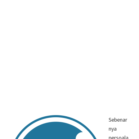
Sebenar
nya
persoala