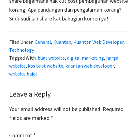
share bagaimana nak cut cost pembagunan website
korang. Apa pandangan dan pengalaman korang?
Sudi-sudi lah share kat bahagian komen ya!
Filed Under:
General
,
Kuantan
,
Kuantan Web Developer
,
Technology
Tagged With:
buat website
,
digital marketing
,
harga
website
,
kos buat website
,
kuantan web developer
,
website bajet
Reader
Leave a Reply
Interactions
Your email address will not be published.
Required
fields are marked
*
Comment
*