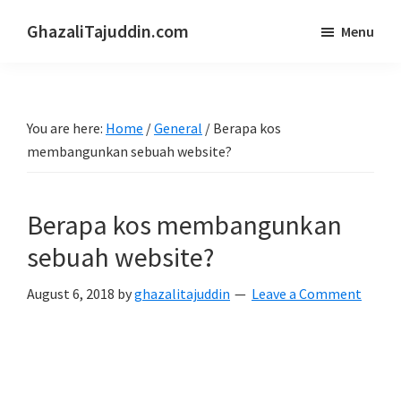
Skip
Skip
GhazaliTajuddin.com
Menu
to
to
Another
main
primary
Kuantan
content
sidebar
Blogger
You are here:
Home
/
General
/
Berapa kos
membangunkan sebuah website?
Berapa kos membangunkan
sebuah website?
August 6, 2018
by
ghazalitajuddin
Leave a Comment