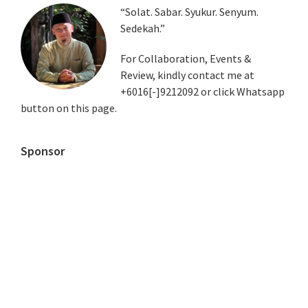
Primary
“Solat. Sabar. Syukur. Senyum.
Sedekah.”
Sidebar
For Collaboration, Events &
Review, kindly contact me at
+6016[-]9212092 or click Whatsapp
button on this page.
Sponsor