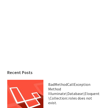
Recent Posts
BadMethodCallException
Method
Illuminate\Database\Eloquent
\Collection::roles does not
exist.