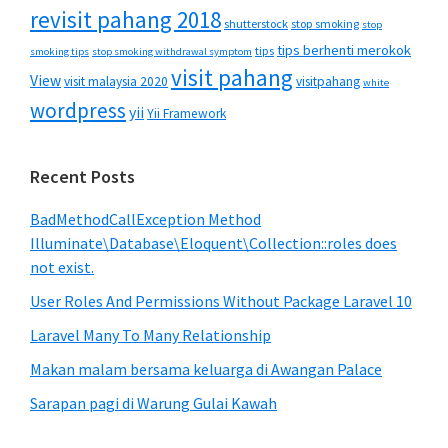
revisit pahang 2018
shutterstock
stop smoking
stop
tips berhenti merokok
tips
smoking tips
stop smoking withdrawal symptom
visit pahang
View
visit malaysia 2020
visitpahang
white
wordpress
yii
Yii Framework
Recent Posts
BadMethodCallException Method
Illuminate\Database\Eloquent\Collection::roles does
not exist.
User Roles And Permissions Without Package Laravel 10
Laravel Many To Many Relationship
Makan malam bersama keluarga di Awangan Palace
Sarapan pagi di Warung Gulai Kawah