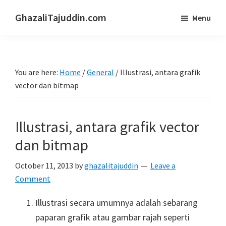
Skip
Skip
GhazaliTajuddin.com
Menu
to
to
Another
main
primary
Kuantan
content
sidebar
Blogger
You are here:
Home
/
General
/
Illustrasi, antara grafik
vector dan bitmap
Illustrasi, antara grafik vector
dan bitmap
October 11, 2013
by
ghazalitajuddin
Leave a
Comment
Illustrasi secara umumnya adalah sebarang
paparan grafik atau gambar rajah seperti