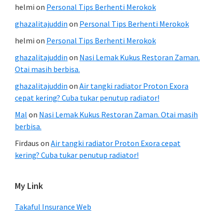
helmi
on
Personal Tips Berhenti Merokok
ghazalitajuddin
on
Personal Tips Berhenti Merokok
helmi
on
Personal Tips Berhenti Merokok
ghazalitajuddin
on
Nasi Lemak Kukus Restoran Zaman.
Otai masih berbisa.
ghazalitajuddin
on
Air tangki radiator Proton Exora
cepat kering? Cuba tukar penutup radiator!
Mal
on
Nasi Lemak Kukus Restoran Zaman. Otai masih
berbisa.
Firdaus
on
Air tangki radiator Proton Exora cepat
kering? Cuba tukar penutup radiator!
My Link
Takaful Insurance Web