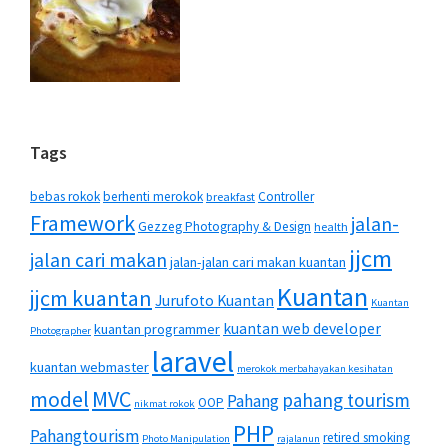
Tags
bebas rokok
berhenti merokok
Controller
breakfast
Framework
jalan-
Gezzeg Photography & Design
health
jjcm
jalan cari makan
jalan-jalan cari makan kuantan
Kuantan
jjcm kuantan
Jurufoto Kuantan
Kuantan
kuantan web developer
kuantan programmer
Photographer
laravel
kuantan webmaster
merokok merbahayakan kesihatan
MVC
model
pahang tourism
Pahang
OOP
nikmat rokok
PHP
Pahangtourism
retired smoking
Photo Manipulation
rajalanun