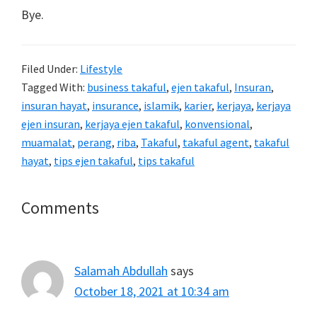
Bye.
Filed Under:
Lifestyle
Tagged With:
business takaful
,
ejen takaful
,
Insuran
,
insuran hayat
,
insurance
,
islamik
,
karier
,
kerjaya
,
kerjaya
ejen insuran
,
kerjaya ejen takaful
,
konvensional
,
muamalat
,
perang
,
riba
,
Takaful
,
takaful agent
,
takaful
hayat
,
tips ejen takaful
,
tips takaful
Reader
Comments
Interactions
Salamah Abdullah
says
October 18, 2021 at 10:34 am