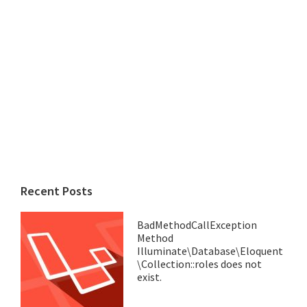
Recent Posts
BadMethodCallException
Method
Illuminate\Database\Eloquent
\Collection::roles does not
exist.