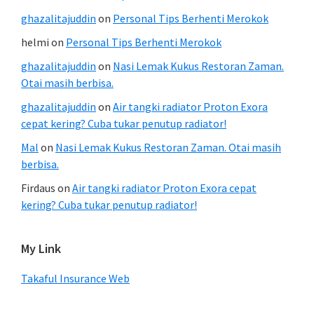
ghazalitajuddin
on
Personal Tips Berhenti Merokok
helmi
on
Personal Tips Berhenti Merokok
ghazalitajuddin
on
Nasi Lemak Kukus Restoran Zaman.
Otai masih berbisa.
ghazalitajuddin
on
Air tangki radiator Proton Exora
cepat kering? Cuba tukar penutup radiator!
Mal
on
Nasi Lemak Kukus Restoran Zaman. Otai masih
berbisa.
Firdaus
on
Air tangki radiator Proton Exora cepat
kering? Cuba tukar penutup radiator!
My Link
Takaful Insurance Web