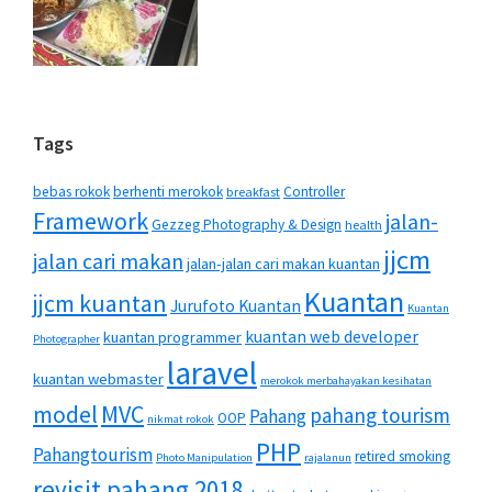
Tags
bebas rokok
berhenti merokok
Controller
breakfast
Framework
jalan-
Gezzeg Photography & Design
health
jjcm
jalan cari makan
jalan-jalan cari makan kuantan
Kuantan
jjcm kuantan
Jurufoto Kuantan
Kuantan
kuantan web developer
kuantan programmer
Photographer
laravel
kuantan webmaster
merokok merbahayakan kesihatan
MVC
model
pahang tourism
Pahang
OOP
nikmat rokok
PHP
Pahangtourism
retired smoking
Photo Manipulation
rajalanun
revisit pahang 2018