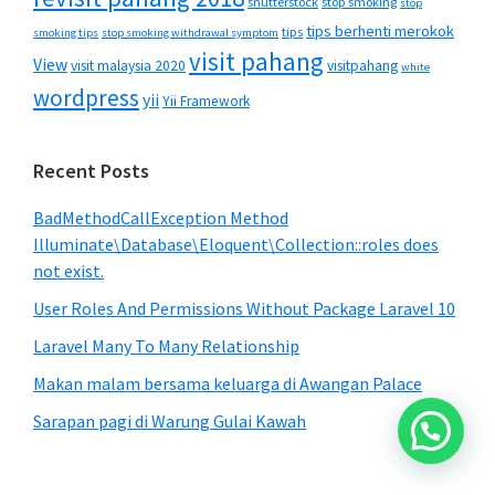
shutterstock
stop smoking
stop
tips berhenti merokok
tips
smoking tips
stop smoking withdrawal symptom
visit pahang
View
visit malaysia 2020
visitpahang
white
wordpress
yii
Yii Framework
Recent Posts
BadMethodCallException Method
Illuminate\Database\Eloquent\Collection::roles does
not exist.
User Roles And Permissions Without Package Laravel 10
Laravel Many To Many Relationship
Makan malam bersama keluarga di Awangan Palace
Sarapan pagi di Warung Gulai Kawah