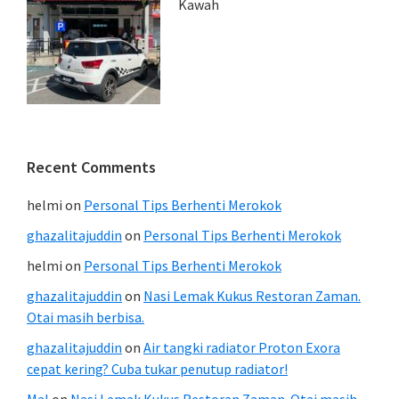
Kawah
Recent Comments
helmi
on
Personal Tips Berhenti Merokok
ghazalitajuddin
on
Personal Tips Berhenti Merokok
helmi
on
Personal Tips Berhenti Merokok
ghazalitajuddin
on
Nasi Lemak Kukus Restoran Zaman.
Otai masih berbisa.
ghazalitajuddin
on
Air tangki radiator Proton Exora
cepat kering? Cuba tukar penutup radiator!