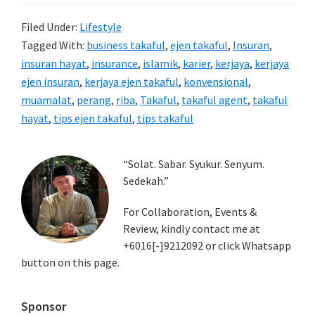
Filed Under:
Lifestyle
Tagged With:
business takaful
,
ejen takaful
,
Insuran
,
insuran hayat
,
insurance
,
islamik
,
karier
,
kerjaya
,
kerjaya
ejen insuran
,
kerjaya ejen takaful
,
konvensional
,
muamalat
,
perang
,
riba
,
Takaful
,
takaful agent
,
takaful
hayat
,
tips ejen takaful
,
tips takaful
Primary
“Solat. Sabar. Syukur. Senyum.
Sedekah.”
Sidebar
For Collaboration, Events &
Review, kindly contact me at
+6016[-]9212092 or click Whatsapp
button on this page.
Sponsor