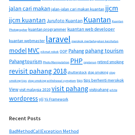
jjcm
jalan cari makan
jalan-jalan cari makan kuantan
Kuantan
jjcm kuantan
Jurufoto Kuantan
Kuantan
kuantan web developer
kuantan programmer
Photographer
laravel
kuantan webmaster
merokok merbahayakan kesihatan
MVC
model
pahang tourism
Pahang
OOP
nikmat rokok
PHP
Pahangtourism
retired smoking
Photo Manipulation
rajalanun
revisit pahang 2018
shutterstock
stop smoking
stop
tips berhenti merokok
tips
smoking tips
stop smoking withdrawal symptom
visit pahang
View
visit malaysia 2020
visitpahang
white
wordpress
yii
Yii Framework
Recent Posts
BadMethodCallException Method