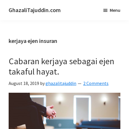
Skip
Skip
GhazaliTajuddin.com
Menu
to
to
Another
main
primary
Kuantan
content
sidebar
Blogger
kerjaya ejen insuran
Cabaran kerjaya sebagai ejen
takaful hayat.
August 18, 2019
by
ghazalitajuddin
2 Comments