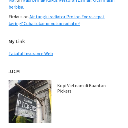
Mal
on
Nasi Lemak Kukus Restoran Zaman. Otai masih
berbisa.
Firdaus
on
Air tangki radiator Proton Exora cepat
kering? Cuba tukar penutup radiator!
My Link
Takaful Insurance Web
JJCM
Kopi Vietnam di Kuantan
Pickers