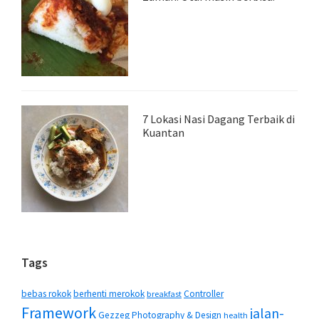
7 Lokasi Nasi Dagang Terbaik di
Kuantan
Tags
bebas rokok
berhenti merokok
Controller
breakfast
Framework
jalan-
Gezzeg Photography & Design
health