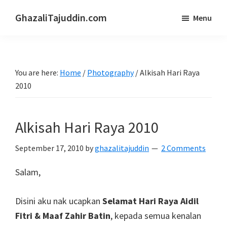
Skip
Skip
GhazaliTajuddin.com
Menu
to
to
Another
main
primary
Kuantan
content
sidebar
Blogger
You are here:
Home
/
Photography
/
Alkisah Hari Raya
2010
Alkisah Hari Raya 2010
September 17, 2010
by
ghazalitajuddin
2 Comments
Salam,
Disini aku nak ucapkan
Selamat Hari Raya Aidil
Fitri & Maaf Zahir Batin
, kepada semua kenalan