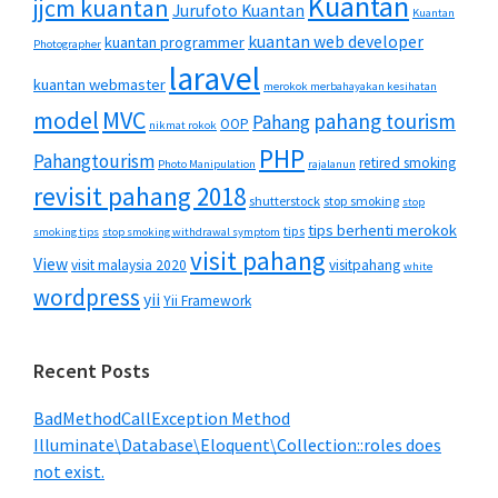
Kuantan
jjcm kuantan
Jurufoto Kuantan
Kuantan
kuantan web developer
kuantan programmer
Photographer
laravel
kuantan webmaster
merokok merbahayakan kesihatan
MVC
model
pahang tourism
Pahang
OOP
nikmat rokok
PHP
Pahangtourism
retired smoking
Photo Manipulation
rajalanun
revisit pahang 2018
shutterstock
stop smoking
stop
tips berhenti merokok
tips
smoking tips
stop smoking withdrawal symptom
visit pahang
View
visit malaysia 2020
visitpahang
white
wordpress
yii
Yii Framework
Recent Posts
BadMethodCallException Method
Illuminate\Database\Eloquent\Collection::roles does
not exist.