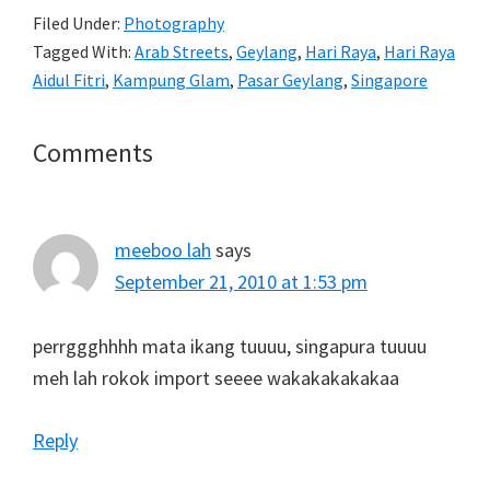
Filed Under:
Photography
Tagged With:
Arab Streets
,
Geylang
,
Hari Raya
,
Hari Raya
Aidul Fitri
,
Kampung Glam
,
Pasar Geylang
,
Singapore
Reader
Comments
Interactions
meeboo lah
says
September 21, 2010 at 1:53 pm
perrggghhhh mata ikang tuuuu, singapura tuuuu
meh lah rokok import seeee wakakakakakaa
Reply