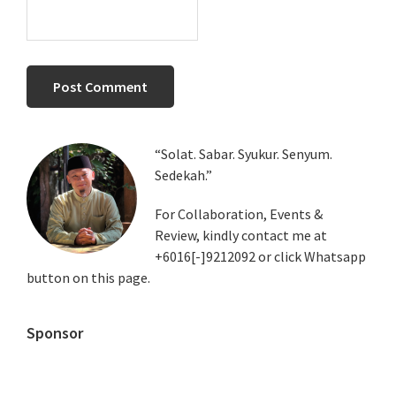
Primary
“Solat. Sabar. Syukur. Senyum.
Sedekah.”
Sidebar
For Collaboration, Events &
Review, kindly contact me at
+6016[-]9212092 or click Whatsapp
button on this page.
Sponsor