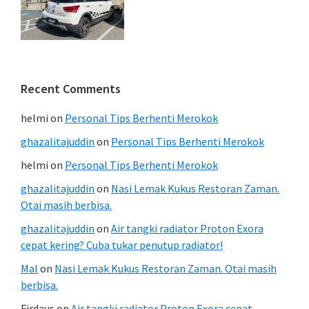
Recent Comments
helmi
on
Personal Tips Berhenti Merokok
ghazalitajuddin
on
Personal Tips Berhenti Merokok
helmi
on
Personal Tips Berhenti Merokok
ghazalitajuddin
on
Nasi Lemak Kukus Restoran Zaman.
Otai masih berbisa.
ghazalitajuddin
on
Air tangki radiator Proton Exora
cepat kering? Cuba tukar penutup radiator!
Mal
on
Nasi Lemak Kukus Restoran Zaman. Otai masih
berbisa.
Firdaus
on
Air tangki radiator Proton Exora cepat