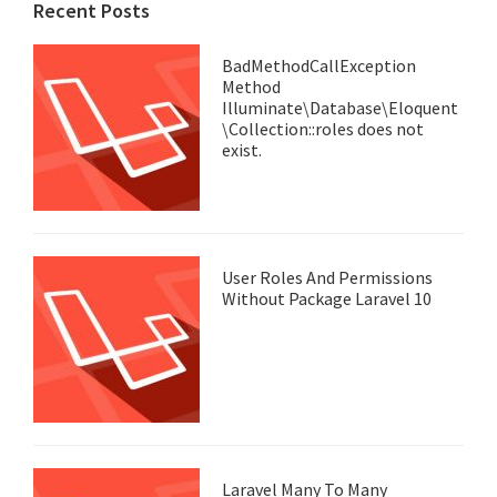
Recent Posts
BadMethodCallException
Method
Illuminate\Database\Eloquent
\Collection::roles does not
exist.
User Roles And Permissions
Without Package Laravel 10
Laravel Many To Many