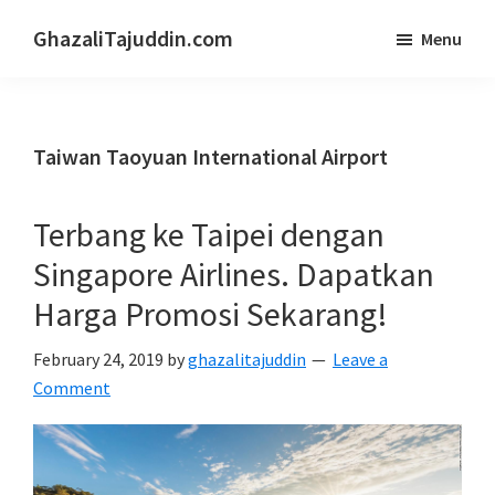
Skip
Skip
GhazaliTajuddin.com
Menu
to
to
Another
main
primary
Kuantan
content
sidebar
Blogger
Taiwan Taoyuan International Airport
Terbang ke Taipei dengan
Singapore Airlines. Dapatkan
Harga Promosi Sekarang!
February 24, 2019
by
ghazalitajuddin
Leave a
Comment