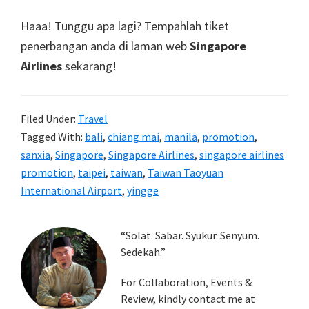
Haaa! Tunggu apa lagi? Tempahlah tiket
penerbangan anda di laman web
Singapore
Airlines
sekarang!
Filed Under:
Travel
Tagged With:
bali
,
chiang mai
,
manila
,
promotion
,
sanxia
,
Singapore
,
Singapore Airlines
,
singapore airlines
promotion
,
taipei
,
taiwan
,
Taiwan Taoyuan
International Airport
,
yingge
Primary
“Solat. Sabar. Syukur. Senyum.
Sedekah.”
Sidebar
For Collaboration, Events &
Review, kindly contact me at