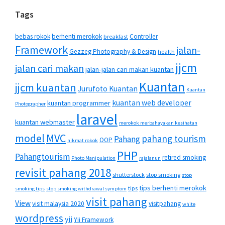
Tags
bebas rokok
berhenti merokok
Controller
breakfast
Framework
jalan-
Gezzeg Photography & Design
health
jjcm
jalan cari makan
jalan-jalan cari makan kuantan
Kuantan
jjcm kuantan
Jurufoto Kuantan
Kuantan
kuantan web developer
kuantan programmer
Photographer
laravel
kuantan webmaster
merokok merbahayakan kesihatan
MVC
model
pahang tourism
Pahang
OOP
nikmat rokok
PHP
Pahangtourism
retired smoking
Photo Manipulation
rajalanun
revisit pahang 2018
shutterstock
stop smoking
stop
tips berhenti merokok
tips
smoking tips
stop smoking withdrawal symptom
visit pahang
View
visit malaysia 2020
visitpahang
white
wordpress
yii
Yii Framework