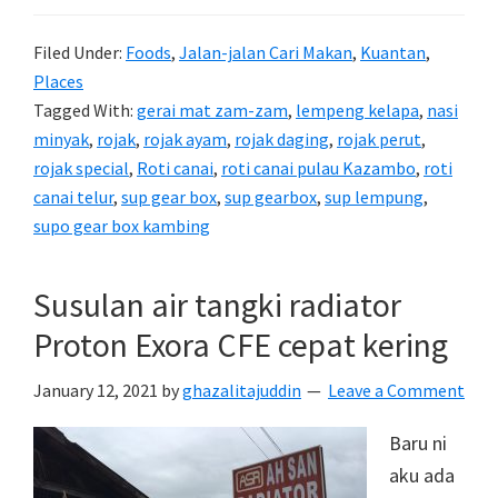
Pulau
Filed Under:
Foods
,
Jalan-jalan Cari Makan
,
Kuantan
,
Gerai
Places
Mat
Tagged With:
gerai mat zam-zam
,
lempeng kelapa
,
nasi
Zam-
minyak
,
rojak
,
rojak ayam
,
rojak daging
,
rojak perut
,
Zam
rojak special
,
Roti canai
,
roti canai pulau Kazambo
,
roti
canai telur
,
sup gear box
,
sup gearbox
,
sup lempung
,
supo gear box kambing
Susulan air tangki radiator
Proton Exora CFE cepat kering
January 12, 2021
by
ghazalitajuddin
Leave a Comment
Baru ni
aku ada