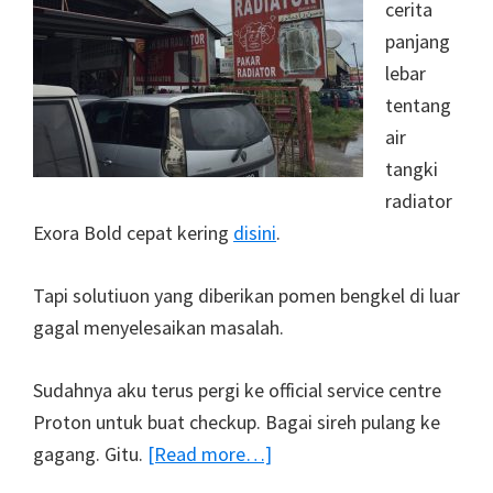
cerita
panjang
lebar
tentang
air
tangki
radiator
Exora Bold cepat kering
disini
.
Tapi solutiuon yang diberikan pomen bengkel di luar
gagal menyelesaikan masalah.
Sudahnya aku terus pergi ke official service centre
Proton untuk buat checkup. Bagai sireh pulang ke
about
gagang. Gitu.
[Read more…]
Susulan