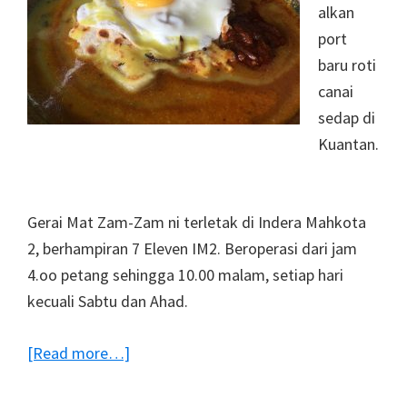
alkan
port
baru roti
canai
sedap di
Kuantan.
Gerai Mat Zam-Zam ni terletak di Indera Mahkota
2, berhampiran 7 Eleven IM2. Beroperasi dari jam
4.oo petang sehingga 10.00 malam, setiap hari
kecuali Sabtu dan Ahad.
about
[Read more…]
Roti
Canai