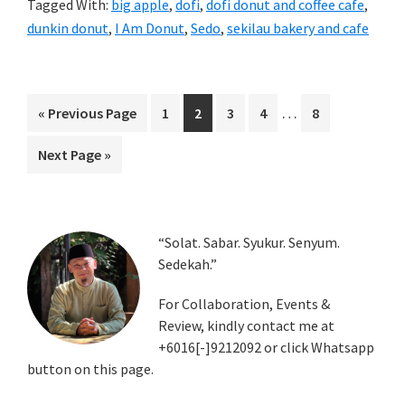
Tagged With:
big apple
,
dofi
,
dofi donut and coffee cafe
,
dunkin donut
,
I Am Donut
,
Sedo
,
sekilau bakery and cafe
Interim
…
Go
Page
Page
Page
Page
Page
«
Previous Page
1
2
3
4
8
pages
to
Go
Next Page »
omitted
to
Primary
“Solat. Sabar. Syukur. Senyum.
Sedekah.”
Sidebar
For Collaboration, Events &
Review, kindly contact me at
+6016[-]9212092 or click Whatsapp
button on this page.