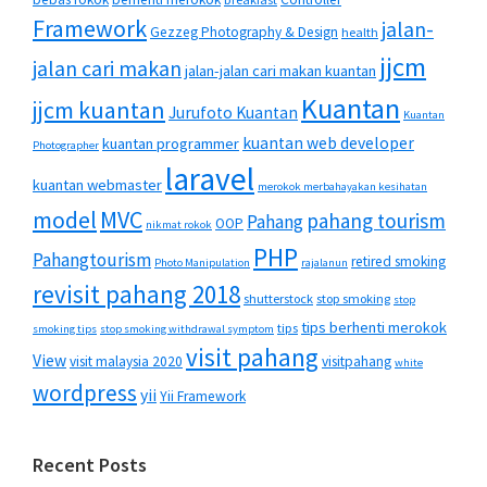
Framework
jalan-
Gezzeg Photography & Design
health
jjcm
jalan cari makan
jalan-jalan cari makan kuantan
Kuantan
jjcm kuantan
Jurufoto Kuantan
Kuantan
kuantan web developer
kuantan programmer
Photographer
laravel
kuantan webmaster
merokok merbahayakan kesihatan
MVC
model
pahang tourism
Pahang
OOP
nikmat rokok
PHP
Pahangtourism
retired smoking
Photo Manipulation
rajalanun
revisit pahang 2018
shutterstock
stop smoking
stop
tips berhenti merokok
tips
smoking tips
stop smoking withdrawal symptom
visit pahang
View
visit malaysia 2020
visitpahang
white
wordpress
yii
Yii Framework
Recent Posts