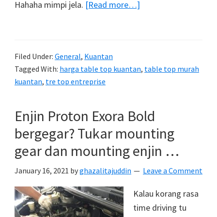
about
Hahaha mimpi jela.
[Read more…]
Servis
table
top
Filed Under:
General
,
Kuantan
terbaik
Tagged With:
harga table top kuantan
,
table top murah
daripada
kuantan
,
tre top entreprise
TreTop
Enterprise
Enjin Proton Exora Bold
bergegar? Tukar mounting
gear dan mounting enjin …
January 16, 2021
by
ghazalitajuddin
Leave a Comment
Kalau korang rasa
time driving tu