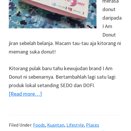
merasa
donut
daripada
I Am
Donut
jiran sebelah belanja. Macam tau-tau aja kitorang ni
memang suka donut!
Kitorang pulak baru tahu kewujudan brand I Am
Donut ni sebenarnya. Bertambahlah lagi satu lagi
produk lokal setanding SEDO dan DOFI.
about
[Read more…]
I
Am
Donut
Filed Under:
Foods
,
Kuantan
,
Lifestyle
,
Places