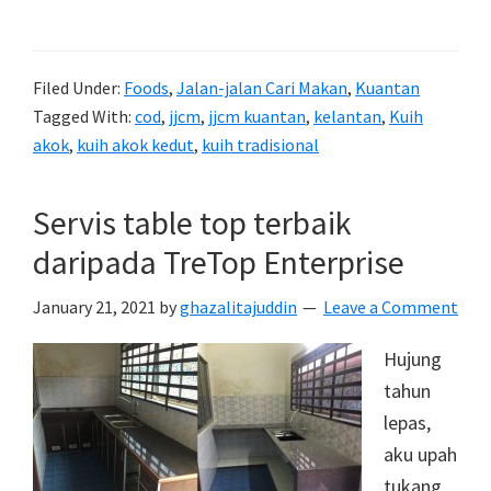
Kuih
Akok
Kedut
Filed Under:
Foods
,
Jalan-jalan Cari Makan
,
Kuantan
Kelantan
Tagged With:
cod
,
jjcm
,
jjcm kuantan
,
kelantan
,
Kuih
akok
,
kuih akok kedut
,
kuih tradisional
Servis table top terbaik
daripada TreTop Enterprise
January 21, 2021
by
ghazalitajuddin
Leave a Comment
Hujung
tahun
lepas,
aku upah
tukang