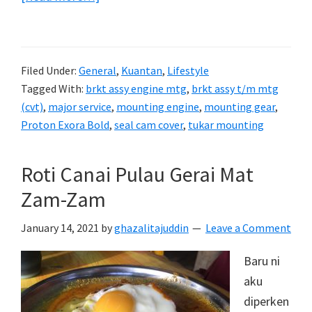
Enjin
Proton
Exora
Filed Under:
General
,
Kuantan
,
Lifestyle
Bold
Tagged With:
brkt assy engine mtg
,
brkt assy t/m mtg
bergegar?
(cvt)
,
major service
,
mounting engine
,
mounting gear
,
Tukar
Proton Exora Bold
,
seal cam cover
,
tukar mounting
mounting
gear
Roti Canai Pulau Gerai Mat
dan
Zam-Zam
mounting
enjin
January 14, 2021
by
ghazalitajuddin
Leave a Comment
…
Baru ni
aku
diperken