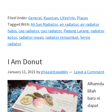
air
tangki
Filed Under:
General
,
Kuantan
,
Lifestyle
,
Places
radiator
Tagged With:
Ah San Radiator
,
air radiator
,
air radiator
Proton
habis
,
cap radiator
,
cuci radiator
,
Padang Lalang
,
radiator
Exora
kotor
,
radiator repair
,
radiator tersumbat
,
Servis
CFE
radiator
cepat
kering
I Am Donut
January 11, 2021
by
ghazalitajuddin
Leave a Comment
Alhamdu
lillah
baru ni
dapat