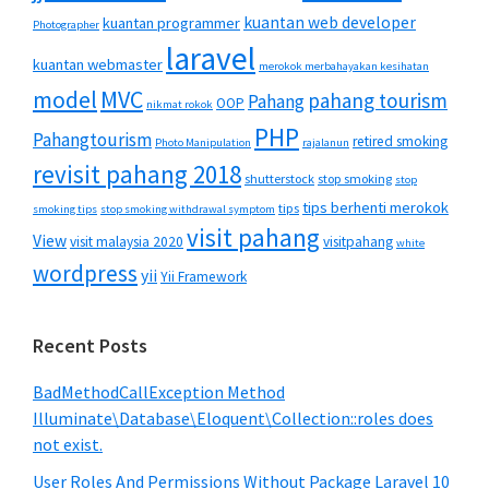
kuantan web developer
kuantan programmer
Photographer
laravel
kuantan webmaster
merokok merbahayakan kesihatan
MVC
model
pahang tourism
Pahang
OOP
nikmat rokok
PHP
Pahangtourism
retired smoking
Photo Manipulation
rajalanun
revisit pahang 2018
shutterstock
stop smoking
stop
tips berhenti merokok
tips
smoking tips
stop smoking withdrawal symptom
visit pahang
View
visit malaysia 2020
visitpahang
white
wordpress
yii
Yii Framework
Recent Posts
BadMethodCallException Method
Illuminate\Database\Eloquent\Collection::roles does
not exist.
User Roles And Permissions Without Package Laravel 10