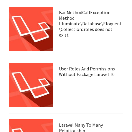
BadMethodCallException
Method
Illuminate\Database\Eloquent
\Collection::roles does not
exist.
User Roles And Permissions
Without Package Laravel 10
Laravel Many To Many
Relationship