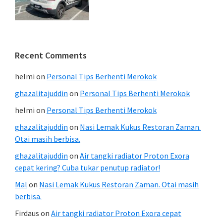
Recent Comments
helmi
on
Personal Tips Berhenti Merokok
ghazalitajuddin
on
Personal Tips Berhenti Merokok
helmi
on
Personal Tips Berhenti Merokok
ghazalitajuddin
on
Nasi Lemak Kukus Restoran Zaman.
Otai masih berbisa.
ghazalitajuddin
on
Air tangki radiator Proton Exora
cepat kering? Cuba tukar penutup radiator!
Mal
on
Nasi Lemak Kukus Restoran Zaman. Otai masih
berbisa.
Firdaus
on
Air tangki radiator Proton Exora cepat