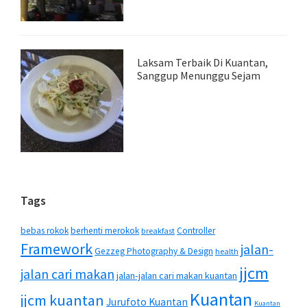
Laksam Terbaik Di Kuantan,
Sanggup Menunggu Sejam
Tags
bebas rokok
berhenti merokok
Controller
breakfast
Framework
jalan-
Gezzeg Photography & Design
health
jjcm
jalan cari makan
jalan-jalan cari makan kuantan
Kuantan
jjcm kuantan
Jurufoto Kuantan
Kuantan