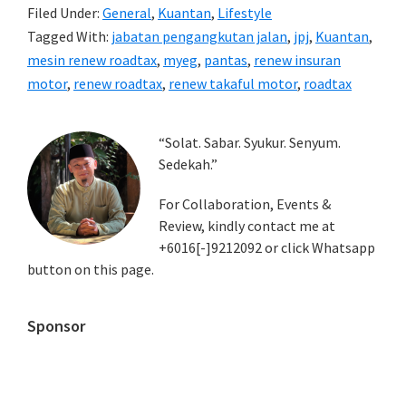
Filed Under:
General
,
Kuantan
,
Lifestyle
Tagged With:
jabatan pengangkutan jalan
,
jpj
,
Kuantan
,
mesin renew roadtax
,
myeg
,
pantas
,
renew insuran
motor
,
renew roadtax
,
renew takaful motor
,
roadtax
Primary
“Solat. Sabar. Syukur. Senyum.
Sedekah.”
Sidebar
For Collaboration, Events &
Review, kindly contact me at
+6016[-]9212092 or click Whatsapp
button on this page.
Sponsor