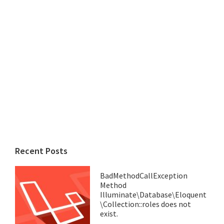
Recent Posts
BadMethodCallException
Method
Illuminate\Database\Eloquent
\Collection::roles does not
exist.