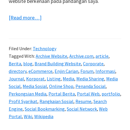
website berkenaan pada pandangan saya.
about
[Read more…]
Jenis-
jenis
Website
Filed Under:
Technology
Tagged With:
Archive Website
,
Archive.com
,
article
,
Berita
,
blog
,
Brand Building Website
,
Corporate
,
directory
,
eCommerce
,
Enjin Carian
,
Forum
,
Informasi
,
Journal
,
Korporat
,
Listing
,
Media
,
Media Sharing
,
Media
Social
,
Media Sosial
,
Online Shop
,
Penanda Social
,
Perkongsian Media
,
Portal Berita
,
Portal Web
,
portfolio
,
Profil Syarikat
,
Rangkaian Sosial
,
Resume
,
Search
Engine
,
Social Bookmarking
,
Social Network
,
Web
Portal
,
Wiki
,
Wikipedia