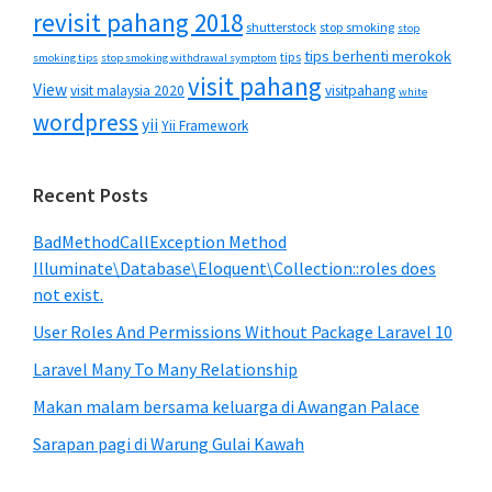
revisit pahang 2018
shutterstock
stop smoking
stop
tips berhenti merokok
tips
smoking tips
stop smoking withdrawal symptom
visit pahang
View
visit malaysia 2020
visitpahang
white
wordpress
yii
Yii Framework
Recent Posts
BadMethodCallException Method
Illuminate\Database\Eloquent\Collection::roles does
not exist.
User Roles And Permissions Without Package Laravel 10
Laravel Many To Many Relationship
Makan malam bersama keluarga di Awangan Palace
Sarapan pagi di Warung Gulai Kawah