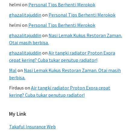
helmi
on
Personal Tips Berhenti Merokok
ghazalitajuddin
on
Personal Tips Berhenti Merokok
helmi
on
Personal Tips Berhenti Merokok
ghazalitajuddin
on
Nasi Lemak Kukus Restoran Zaman.
Otai masih berbisa.
ghazalitajuddin
on
Air tangki radiator Proton Exora
cepat kering? Cuba tukar penutup radiator!
Mal
on
Nasi Lemak Kukus Restoran Zaman. Otai masih
berbisa.
Firdaus
on
Air tangki radiator Proton Exora cepat
kering? Cuba tukar penutup radiator!
My Link
Takaful Insurance Web