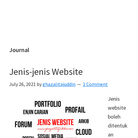
Journal
Jenis-jenis Website
July 26, 2021
by
ghazalitajuddin
1 Comment
Jenis
website
boleh
ditentuk
an