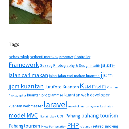
Tags
bebas rokok
berhenti merokok
Controller
breakfast
Framework
jalan-
Gezzeg Photography & Design
health
jjcm
jalan cari makan
jalan-jalan cari makan kuantan
Kuantan
jjcm kuantan
Jurufoto Kuantan
Kuantan
kuantan web developer
kuantan programmer
Photographer
laravel
kuantan webmaster
merokok merbahayakan kesihatan
MVC
model
pahang tourism
Pahang
OOP
nikmat rokok
PHP
Pahangtourism
retired smoking
Photo Manipulation
rajalanun