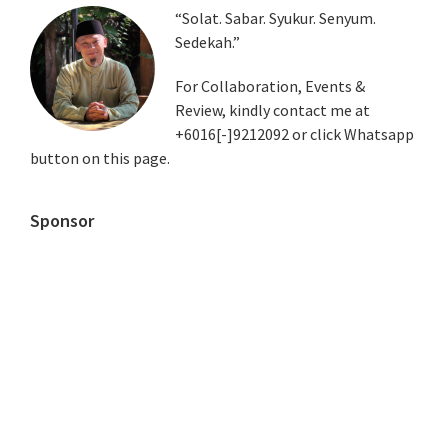
Primary
“Solat. Sabar. Syukur. Senyum.
Sedekah.”
Sidebar
For Collaboration, Events &
Review, kindly contact me at
+6016[-]9212092 or click Whatsapp
button on this page.
Sponsor